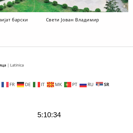
ријат барски
Свети Јован Владимир
ица
|
Latinica
SR
FR
DE
IT
MK
PT
RU
5:10:36