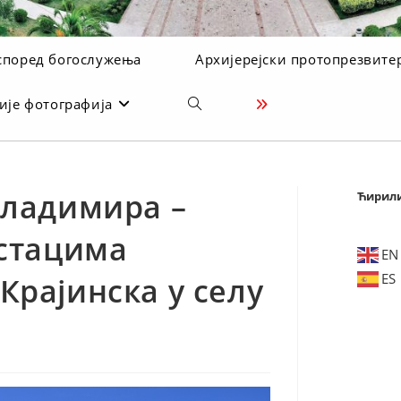
според богослужења
Архијерејски протопрезвите
ије фотографија
Toggle
website
search
Владимира –
Ћирил
остацима
EN
ES
Крајинска у селу