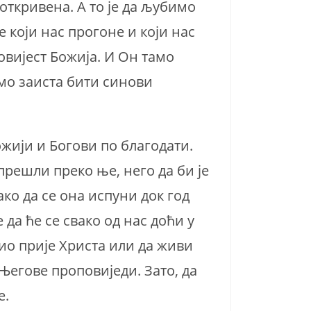
 откривена. А то је да љубимо
е који нас прогоне и који нас
овијест Божија. И Он тамо
мо заиста бити синови
жији и Богови по благодати.
 прешли преко ње, него да би је
ако да се она испуни док год
да ће се свако од нас доћи у
вио прије Христа или да живи
 Његове проповиједи. Зато, да
е.