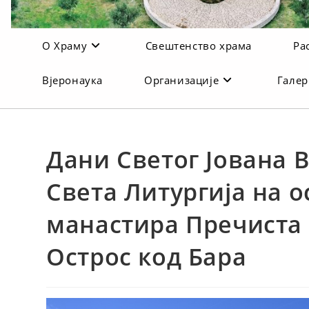
О Храму
Свештенство храма
Ра
Вјеронаука
Организације
Галер
Дани Светог Јована 
Светa Литургијa на 
манастира Пречиста 
Острос код Бара