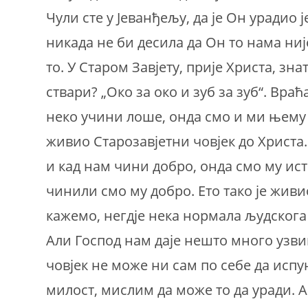
Чули сте у Јеванђељу, да је Он урадио ј
никада не би десила да Он то нама ниј
то. У Старом Завјету, прије Христа, зн
ствари? „Око за око и зуб за зуб“. Вра
неко учини лоше, онда смо и ми њему 
живио Старозавјетни човјек до Христа.
и кад нам чини добро, онда смо му ис
чинили смо му добро. Ето тако је живио 
кажемо, негдје нека нормала људскога 
Али Господ нам даје нешто много узв
човjек не може ни сам по себе да испу
милост, мислим да може то да уради. А