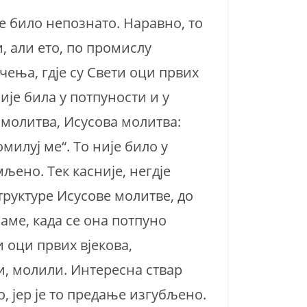
е било непознато. Наравно, то
, али ето, по промислу
чења, гдје су Свети оци првих
није била у потпуности и у
 молитва, Исусова молитва:
милуј ме“. То није било у
љено. Тек касније, негдје
структуре Исусове молитве, до
ламе, када се она потпуно
ти оци првих вјекова,
, молили. Интересна ствар
, јер је то предање изгубљено.