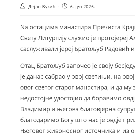
Post
Post
Дејан Вукић
6. јун 2026.
author:
published:
Nа остацима манастира Пречиста Краји
Свету Литургију служио је протојереј 
саслуживали јереј Братољуб Радовић и
Отац Братољуб започео је своју бесјед
је данас сабрао у овој светињи, на ово
овог светог старог манастира, и да му
недостојне удостојио да боравимо овдј
Владимир и његова благовјерна супруг
благодаримо Богу што нас је овдје при
Његовог живоносног источника и из ове