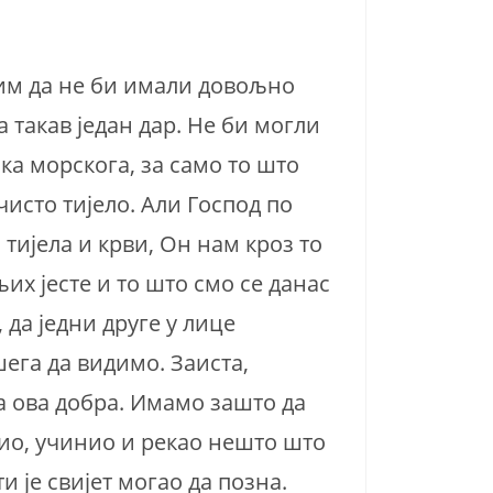
лим да не би имали довољно
 такав један дар. Не би могли
ска морскога, за само то што
ечисто тијело. Али Господ по
 тијела и крви, Он нам кроз то
њих јесте и то што смо се данас
 да једни друге у лице
шега да видимо. Заиста,
ва ова добра. Имамо зашто да
дио, учинио и рекао нешто што
и је свијет могао да позна.