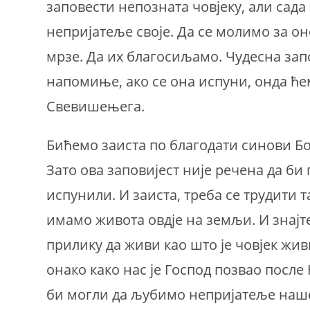
заповести непозната човјеку, али сада
непријатеље своје. Да се молимо за он
мрзе. Да их благосиљамо. Чудесна зап
напомиње, ако се она испуни, онда ће
Свевишењега.
Бићемо заиста по благодати синови Бо
Зато ова заповијест није речена да би
испунили. И заиста, треба се трудити т
имамо живота овдје на земљи. И знајте 
прилику да живи као што је човјек жи
онако како нас је Господ позвао после
би могли да љубимо непријатеље наш