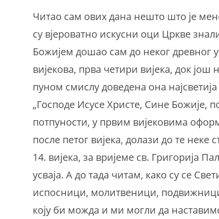
Читао сам ових дана нешто што је мен
су вјероватно искусни оци Цркве знали
Божијем дошао сам до неког древног у
вијекова, прва четири вијека, док још 
пуном смислу доведена она најсветија
„Господе Исусе Христе, Сине Божије, по
потпуности, у првим вијековима оформ
после петог вијека, долази до те неке 
14. вијека, за вријеме св. Григорија Па
усваја. А до тада читам, како су се Све
испосници, молитвеници, подвижници
коју би можда и ми могли да наставимо