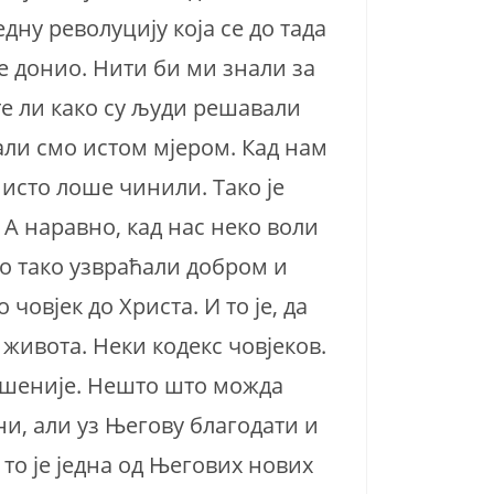
едну револуцију која се до тада
е донио. Нити би ми знали за
ате ли како су људи решавали
ћали смо истом мјером. Кад нам
исто лоше чинили. Тако је
 А наравно, кад нас неко воли
то тако узвраћали добром и
човјек до Христа. И то је, да
живота. Неки кодекс човјеков.
ишеније. Нешто што можда
ни, али уз Његову благодати и
 то је једна од Његових нових