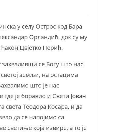
нска у селу Острос код Бара
Александар Орландић, док су му
 ђакон Цвјетко Перић.
у захваливши се Богу што нас
ј светој земљи, на остацима
 захвалимо што је нас
е где је боравио и Свети Јован
а света Теодора Косара, и да
звао да се напојимо са
 светиње која извире, а то је