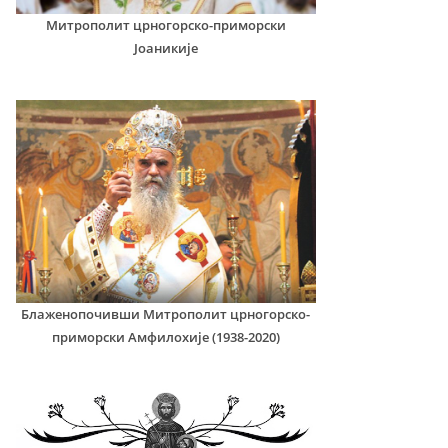
Митрополит црногорско-приморски
Јоаникије
Блаженопочивши Митрополит црногорско-
приморски Амфилохије (1938-2020)