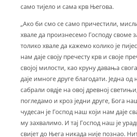
само тијело и сама крв Његова.
„Ако би смо се само причестили, мис
хвале да произнесемо Господу своме за
толико хвале да кажемо колико је пије
нам даје своју пречесту крв и своје пр
својој милости, као круну давања свога
даје имноге друге благодати. Једна од 
сабрали овдје на овој древној светињи,
погледамо и кроз једни друге, Бога на
чудесан је Господ наш који нам даје с
му захвалимо. И тај Господ наш је ура
свијет до Њега никада није познао. Нит