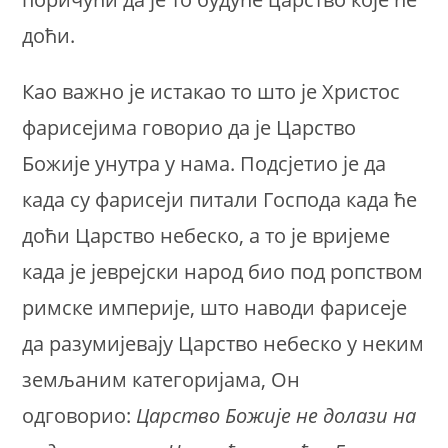
доћи.
Као важно је истакао то што је Христос
фарисејима говорио да је Царство
Божије унутра у нама. Подсјетио је да
када су фарисеји питали Господа када ће
доћи Царство небеско, а то је вријеме
када је јеврејски народ био под ропством
римске империје, што наводи фарисеје
да разумијевају Царство небеско у неким
земљаним категоријама, Он
одговорио:
Царство Божије не долази на