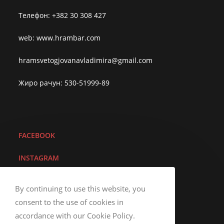
Телефон: +382 30 308 427
web: www.hrambar.com
hramsvetogjovanavladimira@gmail.com
Жиро рачун: 530-51999-89
FACEBOOK
I
NSTAGRAM
YOUTUBE
By continuing to use this website, you
consent to the use of cookies in
VIBER
accordance with our Cookie Policy.