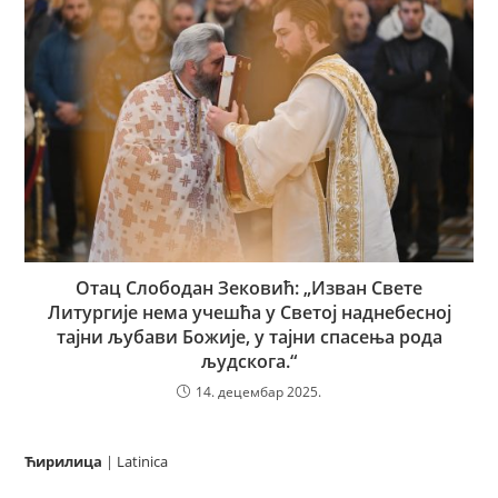
Отац Слободан Зековић: „Изван Свете
Литургије нема учешћа у Светој наднебесној
тајни љубави Божије, у тајни спасења рода
људскога.“
14. децембар 2025.
Ћирилица
|
Latinica