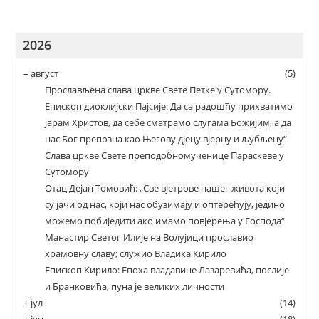
2026
–
август
(5)
Прослављена слава цркве Свете Петке у Сутомору.
Епископ диоклијски Пајсије: Да са радошћу прихватимо
јарам Христов, да себе сматрамо слугама Божијим, а да
нас Бог препозна као Његову дјецу вјерну и љубљену“
Слава цркве Свете преподобномученице Параскеве у
Сутомору
Отац Дејан Томовић: „Све вјетрове нашег живота који
су јачи од нас, који нас обузимају и оптерећују, једино
можемо побиједити ако имамо повјерења у Господа“
Манастир Светог Илије на Волујици прославио
храмовну славу; служио Владика Кирило
Епископ Кирило: Епоха владавине Лазаревића, послије
и Бранковића, пуна је великих личности
+
јул
(14)