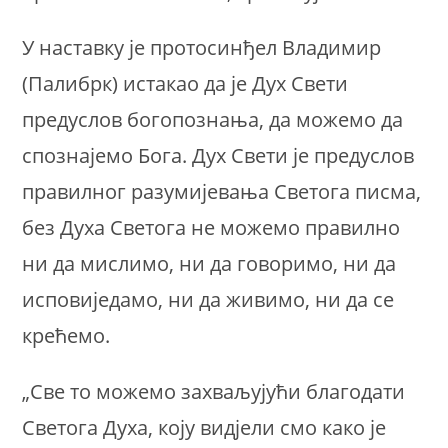
У наставку је протосинђел Владимир
(Палибрк) истакао да је Дух Свети
предуслов богопознања, да можемо да
спознајемо Бога. Дух Свети је предуслов
правилног разумијевања Светога писма,
без Духа Светога не можемо правилно
ни да мислимо, ни да говоримо, ни да
исповиједамо, ни да живимо, ни да се
крећемо.
„Све то можемо захваљујући благодати
Светога Духа, коју видјели смо како је