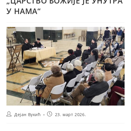
„ЦАРСТВО БОЖИЈЕ ЈЕ УНУТРА
У НАМА“
Post
Post
Дејан Вукић
23. март 2026.
author:
published: