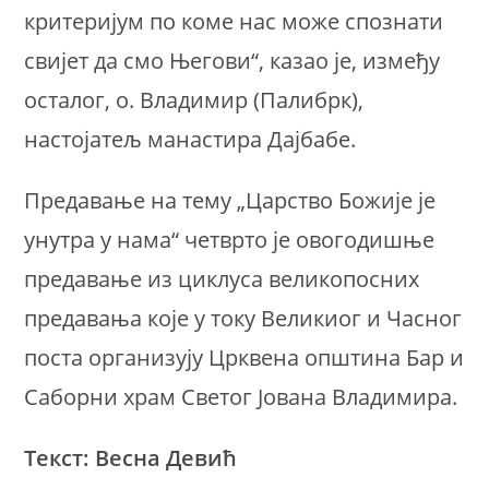
критеријум по коме нас може спознати
свијет да смо Његови“, казао је, између
осталог, о. Владимир (Палибрк),
настојатељ манастира Дајбабе.
Предавање на тему „Царство Божије је
унутра у нама“ четврто је овогодишње
предавање из циклуса великопосних
предавања које у току Великиог и Часног
поста организују Црквена општина Бар и
Саборни храм Светог Јована Владимира.
Текст: Весна Девић