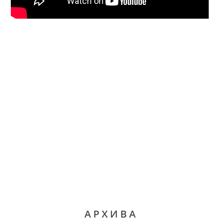
А Р Х И В А