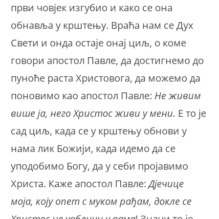
први човјек изгубио и како се она
обнавља у крштењу. Враћа нам се Дух
Свети и онда остаје онај циљ, о коме
говори апостол Павле, да достигнемо до
пуноће раста Христовога, да можемо да
поновимо као апостол Павле:
Не живим
више ја, него Христос живи у мени.
Е то је
сад циљ, када се у крштењу обнови у
нама лик Божији, када идемо да се
уподобимо Богу, да у себи пројавимо
Христа. Каже апостол Павле:
Дјечице
моја, коју опет с муком рађам, докле се
Христос не уобличи у вама
! Значи то је