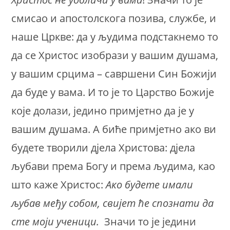
смисао и апостолскога позива, службе, и
наше Цркве: да у људима подстакнемо то
да се Христос изобрази у вашим душама,
у вашим срцима – савршени Син Божији
да буде у вама. И то је то Царство Божије
које долази, једино примјетно да је у
вашим душама. А биће примјетно ако ви
будете творили дјела Христова: дјела
љубави према Богу и према људима, као
што каже Христос:
Ако будете имали
љубав међу собом, свијет ће спознати да
сте моји ученици.
Значи то је једини