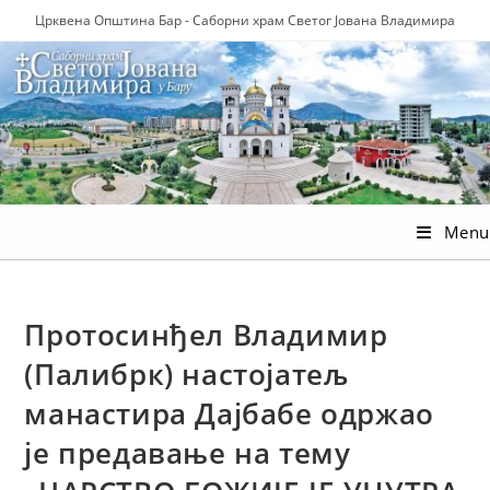
Skip
Црквена Општина Бар - Саборни храм Светог Јована Владимира
to
content
Menu
Протосинђел Владимир
(Палибрк) настојатељ
манастира Дајбабе одржао
је предавање на тему