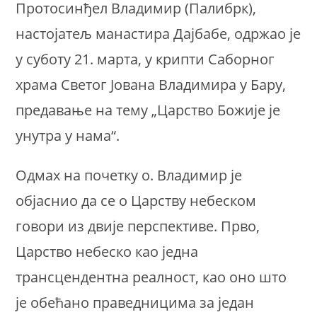
Протосинђел Владимир (Палибрк),
настојатељ манастира Дајбабе, одржао је
у суботу 21. марта, у крипти Саборног
храма Светог Јована Владимира у Бару,
предавање на тему „Царство Божије је
унутра у нама“.
Одмах на почетку о. Владимир је
објаснио да се о Царству небеском
говори из двије перспективе. Прво,
Царство небеско као једна
трансцендентна реалност, као оно што
је обећано праведницима за један