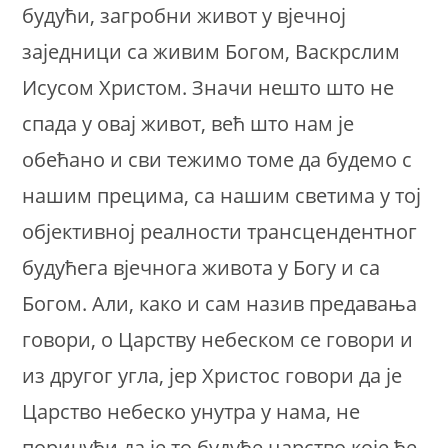
будући, загробни живот у вјечној
заједници са живим Богом, Васкрслим
Исусом Христом. Значи нешто што не
спада у овај живот, већ што нам је
обећано и сви тежимо томе да будемо с
нашим прецима, са нашим светима у тој
објективној реалности трансцендентног
будућега вјечнога живота у Богу и са
Богом. Али, како и сам назив предавања
говори, о Царству небеском се говори и
из другог угла, јер Христос говори да је
Царство небеско унутра у нама, не
поричући да је то будуће царство које ће