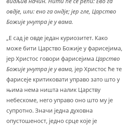
видљив начин. Нити ће се рећи: Ево га
овдје, или: ено га ондје; јер гле, Царство
Божије унутра је у вама.
„Е сад је овде један куриозитет. Како
може бити Царство Божије у фарисејима,
јер Христос говори фарисејима
Царство
Божије унутра је у вама,
јер Христос ће те
фарисеје критиковати управо зато што у
њима нема ништа налик Царству
небескоме, него управо оно што му је
супротно. Значи једна духовна
опустошеност, једно срце које је