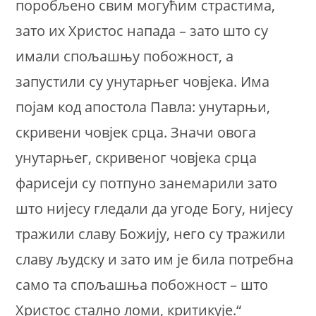
поробљено свим могућим страстима,
зато их Христос напада – зато што су
имали спољашњу побожност, а
запустили су унутарњег човјека. Има
појам код апостола Павла: унутарњи,
скривени човјек срца. Значи овога
унутарњег, скривеног човјека срца
фарисеји су потпуно занемарили зато
што нијесу гледали да угоде Богу, нијесу
тражили славу Божију, него су тражили
славу људску и зато им је била потребна
само та спољашња побожност – што
Христос стално ломи, критикује.“