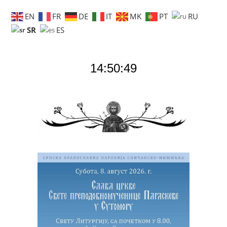
EN
FR
DE
IT
MK
PT
RU
SR
ES
14:50:50