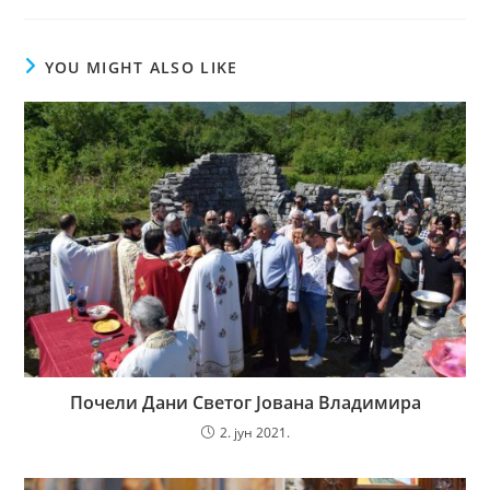
new
new
new
window
window
window
YOU MIGHT ALSO LIKE
Почели Дани Светог Јована Владимира
2. јун 2021.