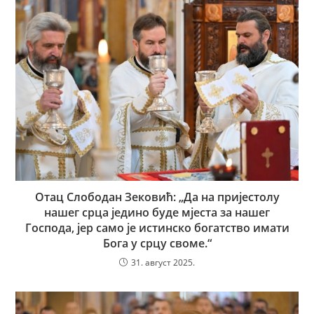
Отац Слободан Зековић: „Да на пријестолу
нашег срца једино буде мјеста за нашег
Господа, јер само је истинско богатство имати
Бога у срцу своме.“
31. август 2025.