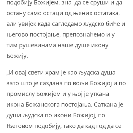
подобију Божијем, зна да се сруши и да
остану само остаци од њених остатака,
али увијек када сагледамо људско биће и
његово постојање, препознаћемо и у
тим рушевинама наше душе икону
Божију.
„И овај свети храм је као људска душа
зато што је саздана по вољи Божијој и по
промислу Божијем и у њој је уткана
икона Божанскога постојања. Саткана је
душа људска по икони Божијој, по
Његовом подобију, тако да кад год да се