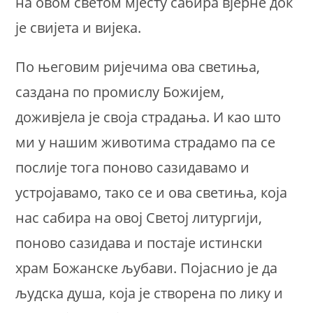
на овом светом мјесту сабира вјерне док
је свијета и вијека.
По његовим ријечима ова светиња,
саздана по промислу Божијем,
доживјела је своја страдања. И као што
ми у нашим животима страдамо па се
послије тога поново сазидавамо и
устројавамо, тако се и ова светиња, која
нас сабира на овој Светој литургији,
поново сазидава и постаје истински
храм Божанске љубави. Појаснио је да
људска душа, која је створена по лику и