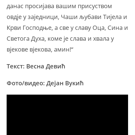
данас просијава вашим присуством
овдје у заједници, Чаши љубави Тијела и
Крви Господње, а све у славу Оца, Сина и
Светога Духа, коме је слава и хвала у
вјекове вјекова, амин!“
Текст: Весна Девић
Фото/видео: Дејан Вукић