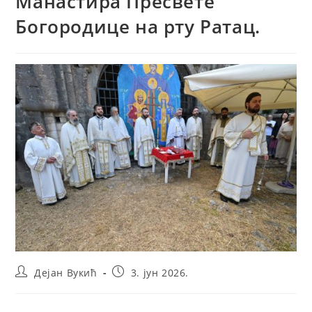
Манастира Пресвете
Богородице на рту Ратац.
Post
Post
Дејан Вукић
3. јун 2026.
author:
published: