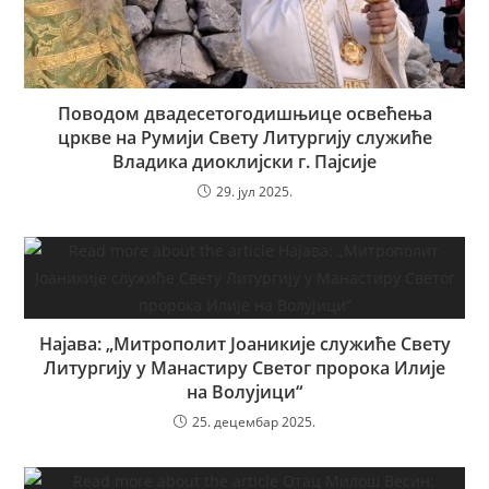
Поводом двадесетогодишњице освећења
цркве на Румији Свету Литургију служиће
Владика диоклијски г. Пајсије
29. јул 2025.
Најава: „Митрополит Јоаникије служиће Свету
Литургију у Манастиру Светог пророка Илије
на Волујици“
25. децембар 2025.