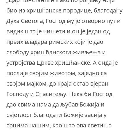
био из хришћанске породице, благодаћу
Духа Светога, Господ му је отворио пут и
видик шта је чињети и он је један од
првих владара римских који је дао
слободу хришћанскога живљења и
устројства Цркве хришћанске. А онда је
послије својим животом, заједно са
својом мајком, до краја остао вјеран
Господу и Спаситељу. Нека би Господ
дао свима нама да љубав Божија и
свјетлост благодати Божије засија у
срцима нашим, као што ова светиња