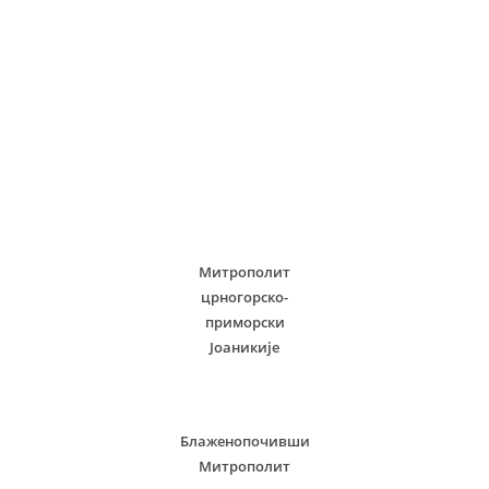
Митрополит
црногорско-
приморски
Јоаникије
Блаженопочивши
Митрополит