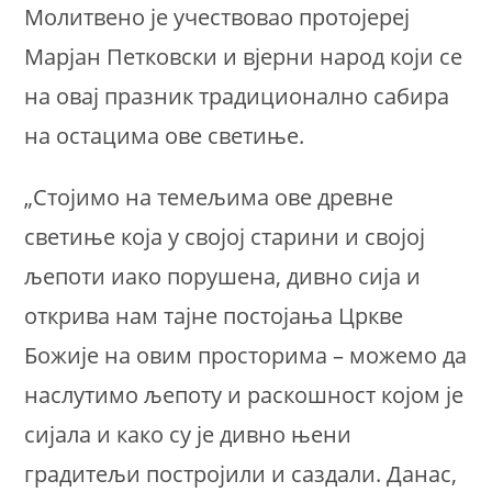
Молитвено је учествовао протојереј
Марјан Петковски и вјерни народ који се
на овај празник традиционално сабира
на остацима ове светиње.
„Стојимо на темељима ове древне
светиње која у својој старини и својој
љепоти иако порушена, дивно сија и
открива нам тајне постојања Цркве
Божије на овим просторима – можемо да
наслутимо љепоту и раскошност којом је
сијала и како су је дивно њени
градитељи постројили и саздали. Данас,