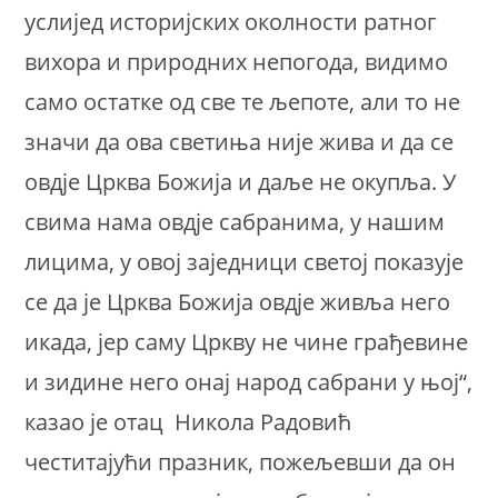
услијед историјских околности ратног
вихора и природних непогода, видимо
само остатке од све те љепоте, али то не
значи да ова светиња није жива и да се
овдје Црква Божија и даље не окупља. У
свима нама овдје сабранима, у нашим
лицима, у овој заједници светој показује
се да је Црква Божија овдје живља него
икада, јер саму Цркву не чине грађевине
и зидине него онај народ сабрани у њој“,
казао је отац Никола Радовић
честитајући празник, пожељевши да он