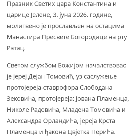
Празник Светих цара Константина и
царице Јелене, 3. јуна 2026. године,
молитвено је прослављен на остацима
Манастира Пресвете Богородице на рту
Ратац.
Светом службом Божијом началствовао
је јереј Дејан Томовић, уз саслужење
протојереја-ставрофора Слободана
Зековића, протојереја: Јована Пламенца,
Николе Радовића, Младена Томовића и
Александра Орландића, јереја Крста
Пламенца и ђакона Цвјетка Перића.