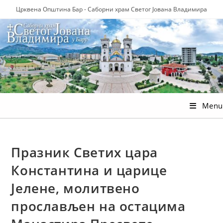
Skip
Црквена Општина Бар - Саборни храм Светог Јована Владимира
to
content
Menu
Празник Светих цара
Константина и царице
Јелене, молитвено
прослављен на остацима