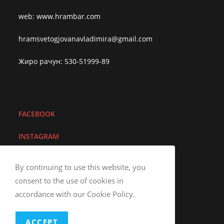
web: www.hrambar.com
hramsvetogjovanavladimira@gmail.com
Жиро рачун: 530-51999-89
FACEBOOK
I
NSTAGRAM
YOUTUBE
By continuing to use this website, you
consent to the use of cookies in
VIBER
accordance with our Cookie Policy.
ACCEPT