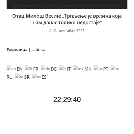
Отац Милош Весин: „Трпљење је врлина која
нам данас толико недостаје“
2. новембар 2025.
Ћирилица
|
Latinica
EN
FR
DE
IT
MK
PT
SR
RU
ES
22:29:41