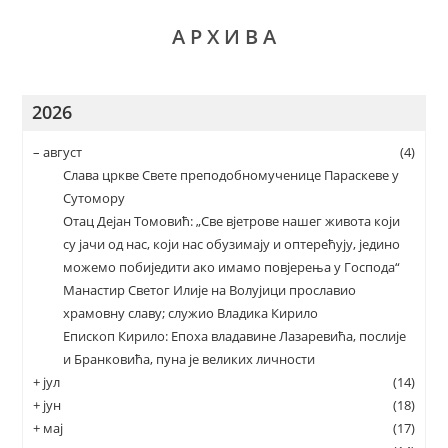
А Р Х И В А
2026
–
август
(4)
Слава цркве Свете преподобномученице Параскеве у
Сутомору
Отац Дејан Томовић: „Све вјетрове нашег живота који
су јачи од нас, који нас обузимају и оптерећују, једино
можемо побиједити ако имамо повјерења у Господа“
Манастир Светог Илије на Волујици прославио
храмовну славу; служио Владика Кирило
Епископ Кирило: Епоха владавине Лазаревића, послије
и Бранковића, пуна је великих личности
+
јул
(14)
+
јун
(18)
+
мај
(17)