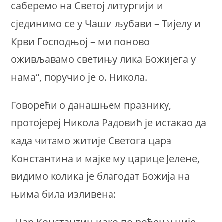
саберемо на Светој литургији и
сјединимо се у Чаши љубави – Тијелу и
Крви Господњој – ми поново
оживљавамо светињу лика Божијега у
нама“, поручио је о. Никола.
Говорећи о данашњем празнику,
протојереј Никола Радовић је истакао да
када читамо житије Светога цара
Константина и мајке му царице Јелене,
видимо колика је благодат Божија на
њима била изливена:
„Цар Константин иако по рођењу није