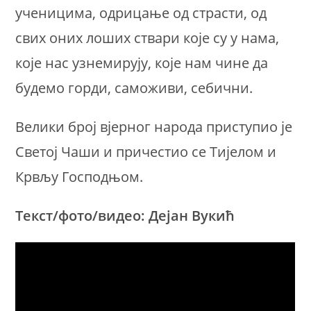
ученицима, одрицање од страсти, од
свих оних лоших ствари које су у нама,
које нас узнемирују, које нам чине да
будемо горди, саможиви, себични.
Велики број вјерног народа приступио је
Светој Чаши и причестио се Тијелом и
Крвљу Господњом.
Текст/фото/видео: Дејан Вукић