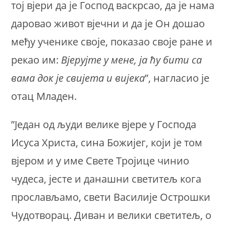
тој вјери да је Господ васкрсао, да је нама
даровао живот вјечни и да је Он дошао
међу ученике своје, показао своје ране и
рекао им:
Вјерујте у мене, ја ћу бити са
вама док је свијета и вијека
”, нагласио је
отац Младен.
”Један од људи велике вјере у Господа
Исуса Христа, сина Божијег, који је том
вјером и у име Свете Тројице чинио
чудеса, јесте и данашни светитељ кога
прослављамо, свети Василије Острошки
Чудотворац. Диван и велики светитељ, о