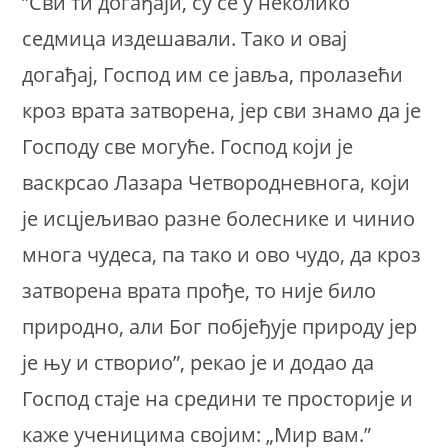
”Сви ти догађаји, су се у неколико
седмица издешавали. Тако и овај
догађај, Господ им се јавља, пролазећи
кроз врата затворена, јер сви знамо да је
Господу све могуће. Господ који је
васкрсао Лазара Четвородневнога, који
је исцјељивао разне болеснике и чинио
многа чудеса, па тако и ово чудо, да кроз
затворена врата прође, то није било
природно, али Бог побјеђује природу јер
је њу и створио”, рекао је и додао да
Господ стаје на средини те просторије и
каже ученицима својим: „Мир вам.”