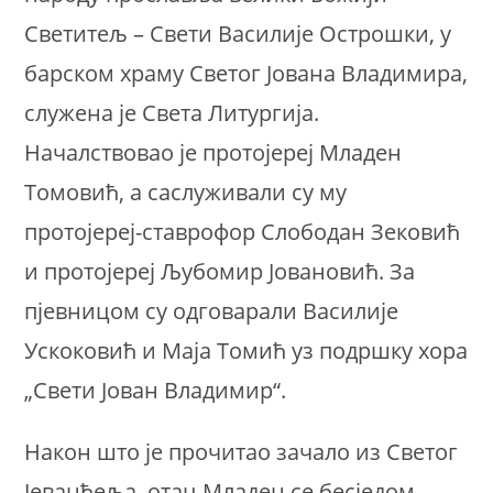
Светитељ – Свети Василије Острошки, у
барском храму Светог Јована Владимира,
служена је Света Литургија.
Началствовао је протојереј Младен
Томовић, а саслуживали су му
протојереј-ставрофор Слободан Зековић
и протојереј Љубомир Јовановић. За
пјевницом су одговарали Василије
Ускоковић и Маја Томић уз подршку хора
„Свети Јован Владимир“.
Након што је прочитао зачало из Светог
Јеванђеља, отац Младен се бесједом