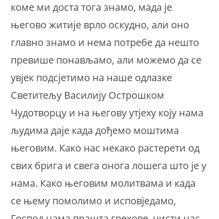
коме ми доста тога знамо, мада је
његово житије врло оскудно, али оно
главно знамо и нема потребе да нешто
превише понављамо, али можемо да се
увјек подсјетимо на наше одлазке
Светитељу Василију Острошком
Чудотворцу и на његову утјеху коју нама
људима даје када дођемо моштима
његовим. Како нас некако растерети од
свих брига и свега онога лошега што је у
нама. Како његовим молитвама и када
се њему помолимо и исповједамо,
Господ нама прашта грехове, чисти нас