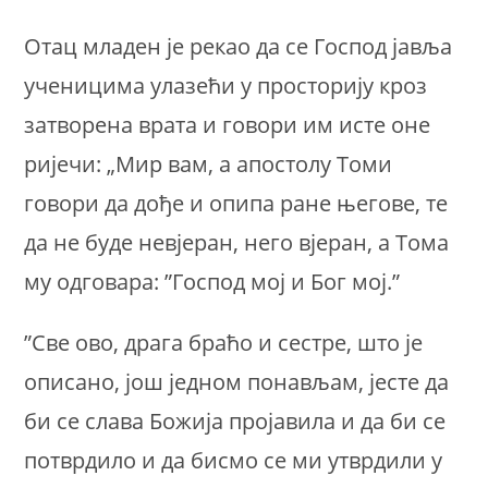
Отац младен је рекао да се Господ јавља
ученицима улазећи у просторију кроз
затворена врата и говори им исте оне
ријечи: „Мир вам, а апостолу Томи
говори да дође и опипа ране његове, те
да не буде невјеран, него вјеран, а Тома
му одговара: ”Господ мој и Бог мој.”
”Све ово, драга браћо и сестре, што је
описано, још једном понављам, јесте да
би се слава Божија пројавила и да би се
потврдило и да бисмо се ми утврдили у