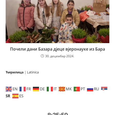
Почели дани Базара дјеце вјеронауке из Бара
30. децембар 2024.
Ћирилица
|
Latinica
EN
FR
DE
IT
MK
PT
RU
SR
ES