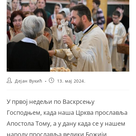
Post
Post
Дејан Вукић
13. мај 2024.
author:
published:
У првој недељи по Васкрсењу
Господњем, када наша Црква прославља
Апостола Тому, а у дану када се у нашем
народу прославља велики Божији