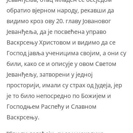
обратио вјерном народу, рекавши да
видимо кроз ову 20. главу Јовановог
Јеванђеља, да је посвећена управо
Васкрсењу Христовом и видимо да се
Господ јавља ученицима својим, а они су
били, како се и описује у овом Светом
Јеванђељу, затворени у једној
просторији, имали су страх од Јудеја, јер
је то било непосредно по Божијем и
Господњем Распећу и Славном
Васкрсењу.