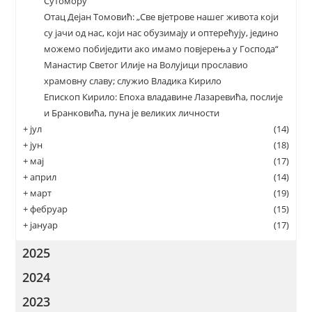
Сутомору
Отац Дејан Томовић: „Све вјетрове нашег живота који
су јачи од нас, који нас обузимају и оптерећују, једино
можемо побиједити ако имамо повјерења у Господа“
Манастир Светог Илије на Волујици прославио
храмовну славу; служио Владика Кирило
Епископ Кирило: Епоха владавине Лазаревића, послије
и Бранковића, пуна је великих личности
+
јул
(14)
+
јун
(18)
+
мај
(17)
+
април
(14)
+
март
(19)
+
фебруар
(15)
+
јануар
(17)
2025
2024
2023