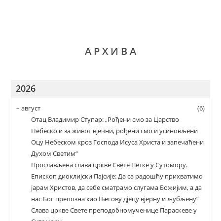
А Р Х И В А
2026
–
август
(6)
Отац Владимир Ступар: „Рођени смо за Царство
Небеско и за живот вјечни, рођени смо и усиновљени
Оцу Небеском кроз Господа Исуса Христа и запечаћени
Духом Светим“
Прослављена слава цркве Свете Петке у Сутомору.
Епископ диоклијски Пајсије: Да са радошћу прихватимо
јарам Христов, да себе сматрамо слугама Божијим, а да
нас Бог препозна као Његову дјецу вјерну и љубљену“
Слава цркве Свете преподобномученице Параскеве у