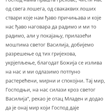
од свега лошега, од свакаквих лоших
ствари које нам ђаво причињава и које
нас ђаво наговара да радимо и ми то
радимо, али у покајању, прилазећи
моштима светог Василија, добијемо
разрешење од тих гријехова,
укрјепљење, благодат Божија се излива
на нас и ми одлазимо потпуно
растерећени, мирни и спокојни. Тај мир,
Господњи, на нас силази кроз светог
Василија”, рекао је отац Младен и додао
да је онај мир који Господ даје