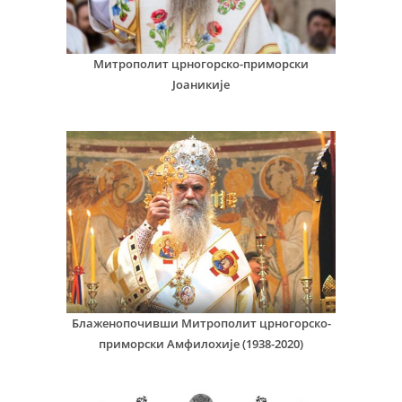
Митрополит црногорско-приморски
Јоаникије
Блаженопочивши Митрополит црногорско-
приморски Амфилохије (1938-2020)