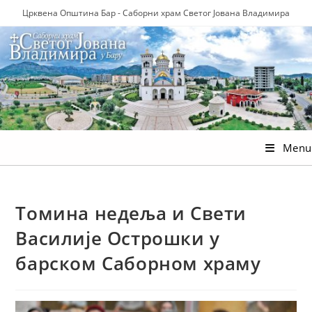
Skip
Црквена Општина Бар - Саборни храм Светог Јована Владимира
to
content
Menu
Томина недеља и Свети
Василије Острошки у
барском Саборном храму