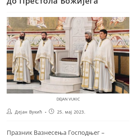
до Престола Божијега
DEJAN VUKIC
Post
Post
Дејан Вукић
25. мај 2023.
author:
published:
Празник Вазнесења Господњег –