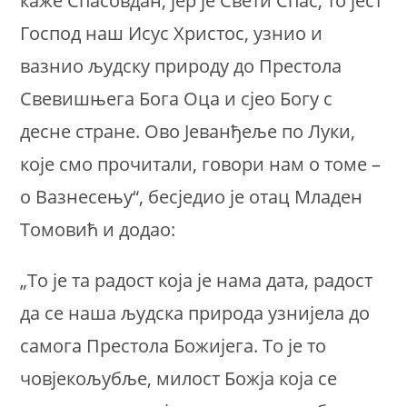
каже Спасовдан, јер је Свети Спас, то јест
Господ наш Исус Христос, узнио и
вазнио људску природу до Престола
Свевишњега Бога Оца и сјео Богу с
десне стране. Ово Јеванђеље по Луки,
које смо прочитали, говори нам о томе –
о Вазнесењу“, бесједио је отац Младен
Томовић и додао:
„То је та радост која је нама дата, радост
да се наша људска природа узнијела до
самога Престола Божијега. То је то
човјекољубље, милост Божја која се