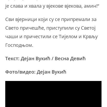
је слава и хвала у вјекове вјекова, амин!“
Сви вјерници који су се припремали за
Свето причешће, приступили су Светој
чаши и причестили се Тијелом и Крвљу
Господњом.
Текст: Дејан Вукић / Весна Девић
Фото/видео: Дејан Вукић