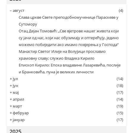
–
август
(4)
Слава цркве Свете преподобномученице Параскеве у
Сутомору
Отац Дејан Томовић: „Све вјетрове нашег живота који
су јачи од нас, који нас обузимају и оптерећују, једино
можемо побиједити ако имамо повјерења у Господа“
Манастир Светог Илије на Волујици прославио
храмовну славу; служио Владика Кирило
Епископ Кирило: Епоха владавине Лазаревића, послије
и Бранковића, пуна је великих личности
+
јул
(14)
+
јун
(18)
+
мај
(17)
+
април
(14)
+
март
(19)
+
фебруар
(15)
+
јануар
(17)
2025