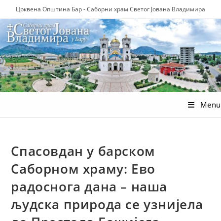
Skip
Црквена Општина Бар - Саборни храм Светог Јована Владимира
to
content
Menu
Спасовдан у барском
Саборном храму: Ево
радоснога дана – наша
људска природа се узнијела