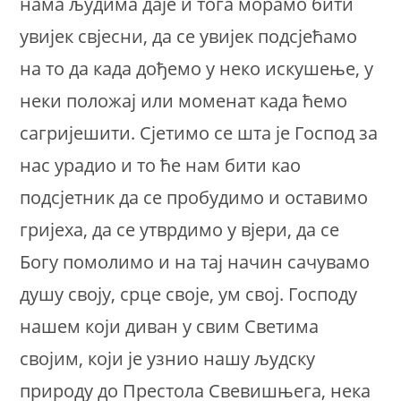
нама људима даје и тога морамо бити
увијек свјесни, да се увијек подсјећамо
на то да када дођемо у неко искушење, у
неки положај или моменат када ћемо
сагријешити. Сјетимо се шта је Господ за
нас урадио и то ће нам бити као
подсјетник да се пробудимо и оставимо
гријеха, да се утврдимо у вјери, да се
Богу помолимо и на тај начин сачувамо
душу своју, срце своје, ум свој. Господу
нашем који диван у свим Светима
својим, који је узнио нашу људску
природу до Престола Свевишњега, нека