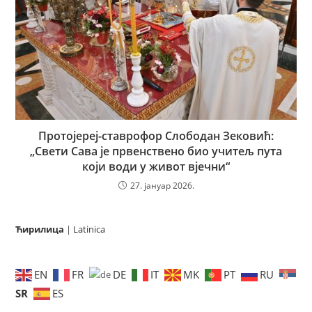
Протојереј-ставрофор Слободан Зековић:
„Свети Сава је првенствено био учитељ пута
који води у живот вјечни“
27. јануар 2026.
Ћирилица
|
Latinica
EN
FR
DE
IT
MK
PT
RU
SR
ES