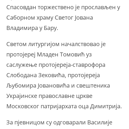
Спасовдан торжествено је прослављен у
Саборном храму Светог Јована
Владимира у Бару.
Светом литургијом началствовао је
протојереј Младен Томовић уз
саслужење протојереја-ставрофора
Слободана Зековића, протојереја
Љубомира Јовановића и свештеника
Украјинске православне цркве
Московског патријархата оца Димитрија.
За пјевницом су одговарали Василије