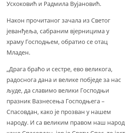
Ускоковић и Радмила Вујановић.
Након прочитаног зачала из Светог
јеванђеља, сабраним вјерницима у
храму Господњем, обратио се отац
Младен.
„Драга браћо и сестре, ево великога,
радоснога дана и велике побједе за нас
људе, да славимо велики Господњи
празник Вазнесења Господњега –
Спасовдан, како је прозван у нашем
народу. И са великим правом наш народ