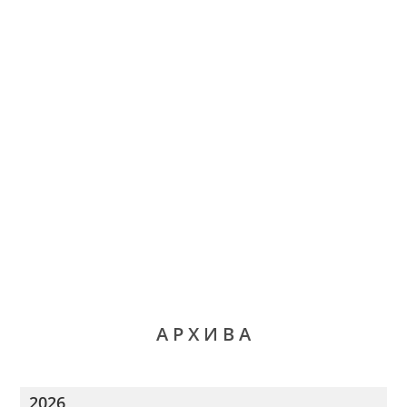
А Р Х И В А
2026