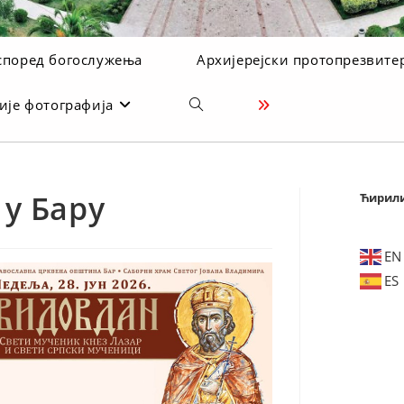
според богослужења
Архијерејски протопрезвите
ије фотографија
Toggle
website
search
у Бару
Ћирил
EN
ES