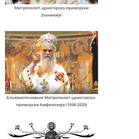
Митрополит црногорско-приморски
Јоаникије
Блаженопочивши Митрополит црногорско-
приморски Амфилохије (1938-2020)