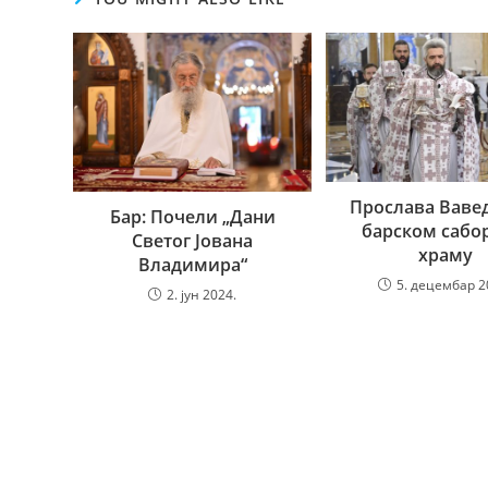
Прослава Ваве
Бар: Почели „Дани
барском сабо
Светог Јована
храму
Владимира“
5. децембар 2
2. јун 2024.