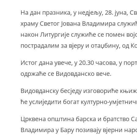
На дан празника, у недјељу, 28. јуна, 
храму Светог Јована Владимира служиће
након Литургије служиће се помен во
пострадалим за вјеру и отаџбину, од К
Истог дана увече, у 20.30 часова, у по
одржаће се Видовданско вече.
Видовданску бесједу изговориће књиж
ће услиједити богат културно-умјетнич
Црквена општина барска и братство С
Владимира у Бару позивају вјерни нар