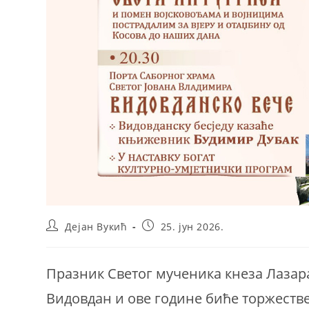
Post
Post
Дејан Вукић
25. јун 2026.
author:
published:
Празник Светог мученика кнеза Лазара
Видовдан и ове године биће торжеств