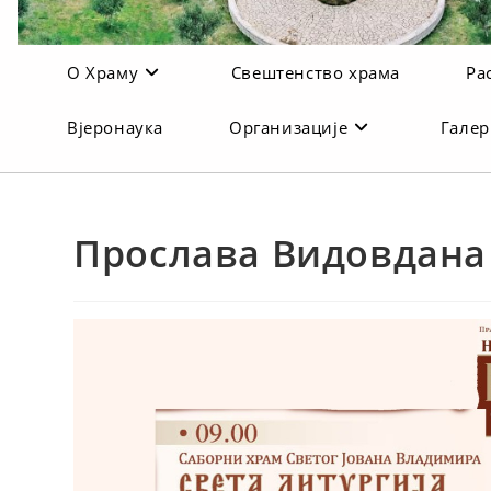
О Храму
Свештенство храма
Ра
Вјеронаука
Организације
Галер
Прослава Видовдана 