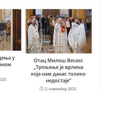
дења у
Отац Милош Весин:
рном
„Трпљење је врлина
која нам данас толико
023.
недостаје“
2. новембар 2025.