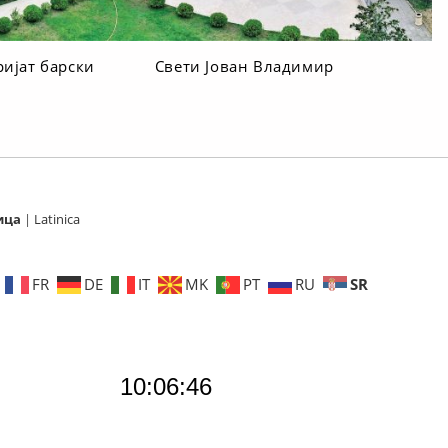
ријат барски
Свети Јован Владимир
ица
|
Latinica
SR
FR
DE
IT
MK
PT
RU
10:06:48