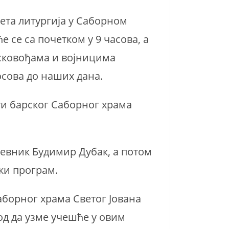
Света литургија у Саборном
 се са почетком у 9 часова, а
јсковођама и војницима
осова до наших дана.
рти барског Саборног храма
евник Будимир Дубак, а потом
ки програм.
аборног храма Светог Јована
од да узме учешће у овим