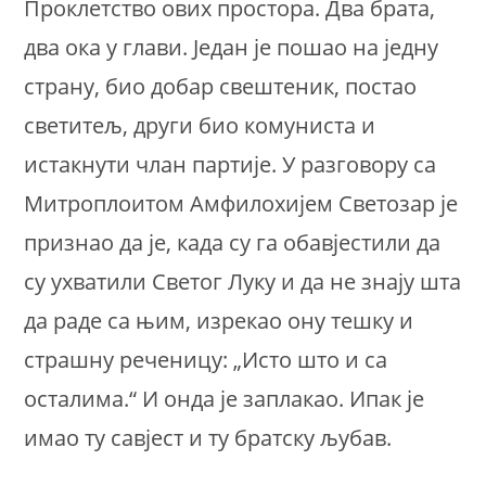
Проклетство ових простора. Два брата,
два ока у глави. Један је пошао на једну
страну, био добар свештеник, постао
светитељ, други био комуниста и
истакнути члан партије. У разговору са
Митроплоитом Амфилохијем Светозар је
признао да је, када су га обавјестили да
су ухватили Светог Луку и да не знају шта
да раде са њим, изрекао ону тешку и
страшну реченицу: „Исто што и са
осталима.“ И онда је заплакао. Ипак је
имао ту савјест и ту братску љубав.