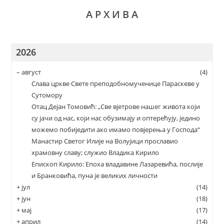
А Р Х И В А
2026
–
август
(4)
Слава цркве Свете преподобномученице Параскеве у
Сутомору
Отац Дејан Томовић: „Све вјетрове нашег живота који
су јачи од нас, који нас обузимају и оптерећују, једино
можемо побиједити ако имамо повјерења у Господа“
Манастир Светог Илије на Волујици прославио
храмовну славу; служио Владика Кирило
Епископ Кирило: Епоха владавине Лазаревића, послије
и Бранковића, пуна је великих личности
+
јул
(14)
+
јун
(18)
+
мај
(17)
+
април
(14)