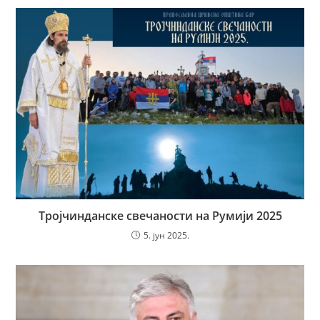
Тројчинданске свечаности на Румији 2025
5. јун 2025.