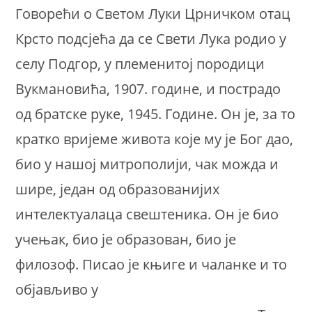
Говорећи о Светом Луки Црничком отац
Крсто подсјећа да се Свети Лука родио у
селу Подгор, у племенитој породици
Вукмановића, 1907. године, и пострадо
од братске руке, 1945. Године. Он је, за то
кратко вријеме живота које му је Бог дао,
био у нашој митрополији, чак можда и
шире, један од образованијих
интелектуалаца свештеника. Он је био
учењак, био је образован, био је
филозоф. Писао је књиге и чаланке и то
објављиво у