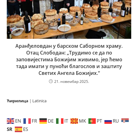
Аранђеловдан у барском Саборном храму.
Отац Слободан: „Трудимо се да по
заповијестима Божијим живимо, јер ћемо
тада имати у пуноћи благослов и заштиту
Светих Ангела Божијих.“
21. новембар 2025.
Ћирилица
|
Latinica
EN
FR
DE
IT
MK
PT
RU
SR
ES