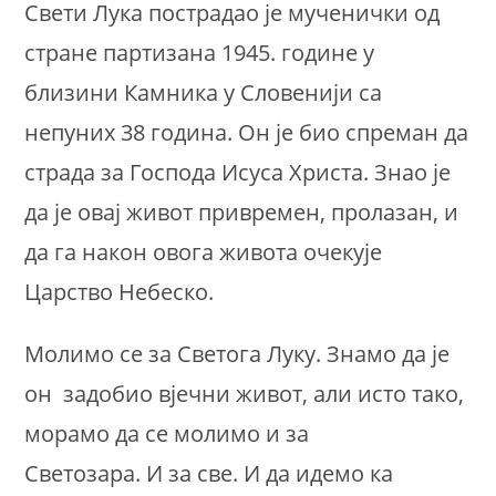
Свети Лука пострадао је мученички од
стране партизана 1945. године у
близини Камника у Словенији са
непуних 38 година. Он је био спреман да
страда за Господа Исуса Христа. Знао је
да је овај живот привремен, пролазан, и
да га након овога живота очекује
Царство Небеско.
Молимо се за Светога Луку. Знамо да је
он задобио вјечни живот, али исто тако,
морамо да се молимо и за
Светозара. И за све. И да идемо ка