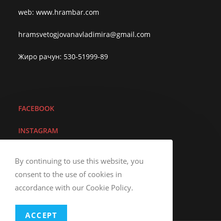
web: www.hrambar.com
hramsvetogjovanavladimira@gmail.com
Жиро рачун: 530-51999-89
FACEBOOK
I
NSTAGRAM
YOUTUBE
By continuing to use this website, you
consent to the use of cookies in
VIBER
accordance with our Cookie Policy.
ACCEPT