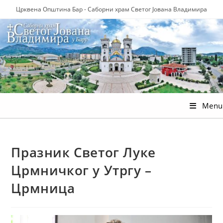
Skip
Црквена Општина Бар - Саборни храм Светог Јована Владимира
to
content
Menu
Празник Светог Луке
Црмничког у Утргу –
Црмница