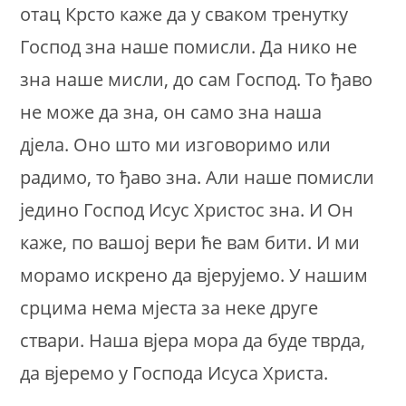
отац Крсто каже да у сваком тренутку
Господ зна наше помисли. Да нико не
зна наше мисли, до сам Господ. То ђаво
не може да зна, он само зна наша
дјела. Оно што ми изговоримо или
радимо, то ђаво зна. Али наше помисли
једино Господ Исус Христос зна. И Он
каже, по вашој вери ће вам бити. И ми
морамо искрено да вјерујемо. У нашим
срцима нема мјеста за неке друге
ствари. Наша вјера мора да буде тврда,
да вјеремо у Господа Исуса Христа.