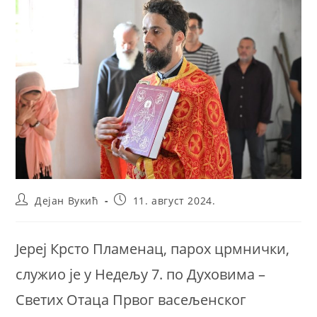
Post
Post
Дејан Вукић
11. август 2024.
author:
published:
Јереј Крсто Пламенац, парох црмнички,
служио је у Недељу 7. по Духовима –
Светих Отаца Првог васељенског