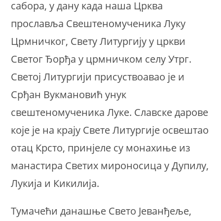
сабора, у дану када наша Црква
прославља Свештеномученика Луку
Црмничког, Свету Литургију у цркви
Светог Ђорђа у црмничком селу Утрг.
Светој Литургији присуствоавао је и
Срђан Вукмановић унук
свештеномученика Луке. Славске дарове
које је на крају Свете Литургије освештао
отац Крсто, принјеле су монахиње из
манастира Светих мироносица у Дупилу,
Лукија и Кикилија.
Тумачећи данашње Свето Јеванђеље,