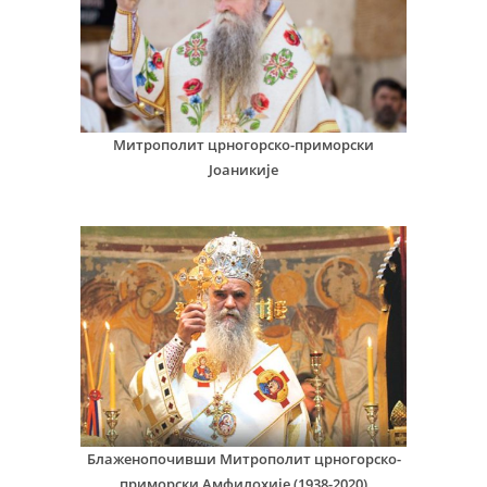
Митрополит црногорско-приморски
Јоаникије
Блаженопочивши Митрополит црногорско-
приморски Амфилохије (1938-2020)