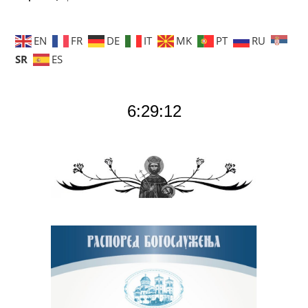
EN
FR
DE
IT
MK
PT
RU
SR
ES
6:29:13