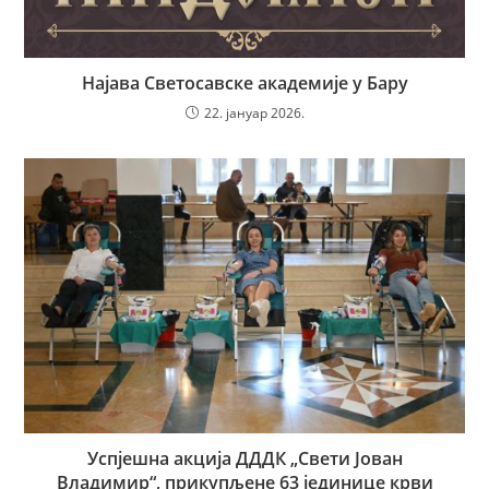
Најава Светосавске академије у Бару
22. јануар 2026.
Успјешна акција ДДДК „Свети Јован
Владимир“, прикупљене 63 јединице крви