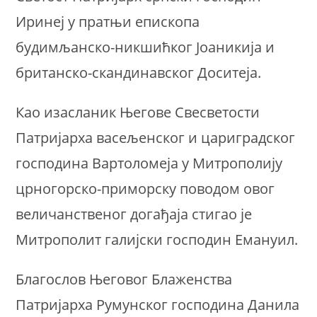
Иринеј у пратњи епископа
будимљанско-никшићког Јоаникија и
британско-скандинавског Доситеја.
Као изасланик Његове Свесветости
Патријарха васељенског и цариградског
господина Вартоломеја у Митрополију
црногорско-приморску поводом овог
величанственог догађаја стигао је
Митрополит галијски господин Емануил.
Благослов Његовог Блаженства
Патријарха Румунског господина Данила