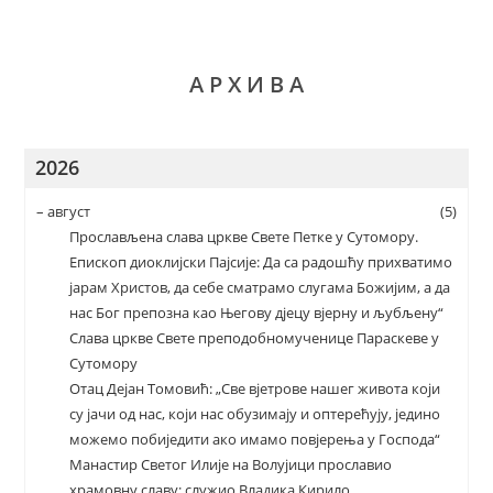
А Р Х И В А
2026
–
август
(5)
Прослављена слава цркве Свете Петке у Сутомору.
Епископ диоклијски Пајсије: Да са радошћу прихватимо
јарам Христов, да себе сматрамо слугама Божијим, а да
нас Бог препозна као Његову дјецу вјерну и љубљену“
Слава цркве Свете преподобномученице Параскеве у
Сутомору
Отац Дејан Томовић: „Све вјетрове нашег живота који
су јачи од нас, који нас обузимају и оптерећују, једино
можемо побиједити ако имамо повјерења у Господа“
Манастир Светог Илије на Волујици прославио
храмовну славу; служио Владика Кирило