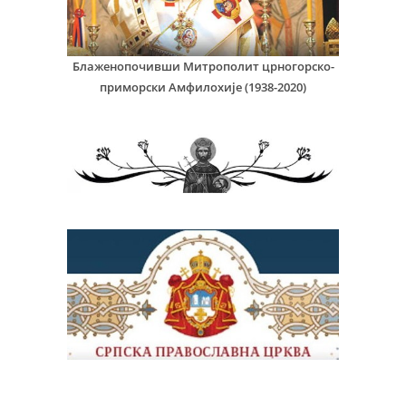
Блаженопочивши Митрополит црногорско-
приморски Амфилохије (1938-2020)