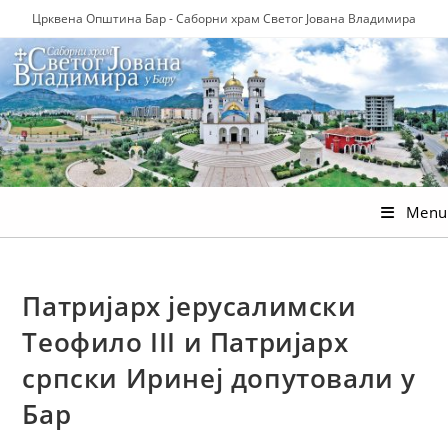
Skip
Црквена Општина Бар - Саборни храм Светог Јована Владимира
to
content
Menu
Патријарх јерусалимски
Теофило III и Патријарх
српски Иринеј допутовали у
Бар