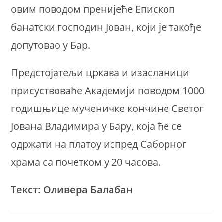
овим поводом пренијеће Епископ
банатски господин Јован, који је такође
допутовао у Бар.
Предстојатељи цркава и изасланици
присуствоваће Академији поводом 1000
годишњице мученичке кончине Светог
Јована Владимира у Бару, која ће се
одржати на платоу испред Саборног
храма са почетком у 20 часова.
Текст: Оливера Балабан