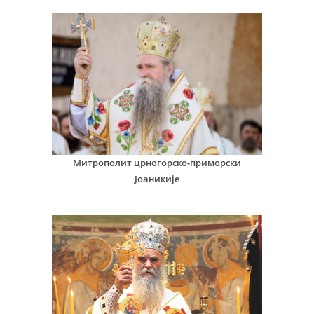
Митрополит црногорско-приморски
Јоаникије