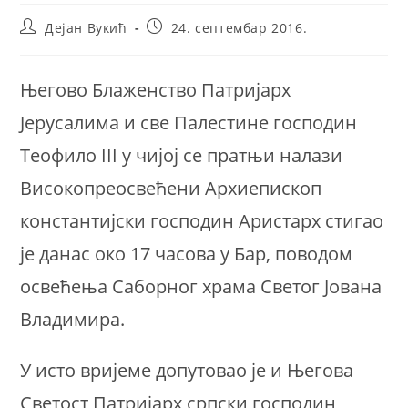
Post
Post
Дејан Вукић
24. септембар 2016.
author:
published:
Његово Блаженство Патријарх
Јерусалима и све Палестине господин
Теофило III у чијој се пратњи налази
Високопреосвећени Архиепископ
константијски господин Аристарх стигао
је данас око 17 часова у Бар, поводом
освећења Саборног храма Светог Јована
Владимира.
У исто вријеме допутовао је и Његова
Светост Патријарх српски господин