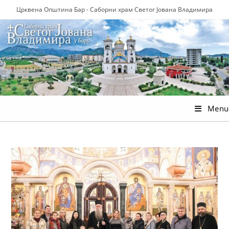
Skip
Црквена Општина Бар - Саборни храм Светог Јована Владимира
to
content
Menu