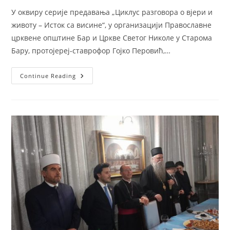
У оквиру серије предавања „Циклус разговора о вјери и
животу – Исток са висине“, у организацији Православне
црквене општине Бар и Цркве Светог Николе у Старома
Бару, протојереј-ставрофор Гојко Перовић,…
Отац
Continue Reading
Гојко
Перовић
У
Старом
Бару:
“Пост
И
Псалтир”