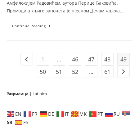
Амфилохијем Радовићем, аутора Перице Ђаковића.
Промоција књиге започета је пјесмом „Јечам жњела…
У
Continue Reading
Бару
Промовисана
Књига
Интервјуа
С
Митрополитом
Амфилохијем
1
…
46
47
48
49
Go to the previous page
„Морачки
Јасновидац“
Аутора
50
51
52
…
61
Go to t
Перице
Ђаковића
Ћирилица
|
Latinica
EN
FR
DE
IT
MK
PT
RU
SR
ES