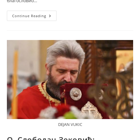
благословио…
Митрополит
Continue Reading
Јоаникије
Са
Украјинским
Избјеглицама:
Молимо
Се
Богу
Да
Врати
Мир
У
Украјини
DEJAN VUKIC
О. Слободан Зековић: