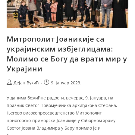
Митрополит Јоаникије са
украјинским избјеглицама:
Молимо се Богу да врати мир у
Украјини
Post
Post
Дејан Вукић
9. јануар 2023.
author:
published:
У данима божићне радости, вечерас, 9. јануара, на
празник Светог Првомученика архиђакона Стефана,
Његово високопреосвештенство Митрополит
црногорско-приморски Јоаникије у Саборном храму
Светог Јована Владимира у Бару примио је и