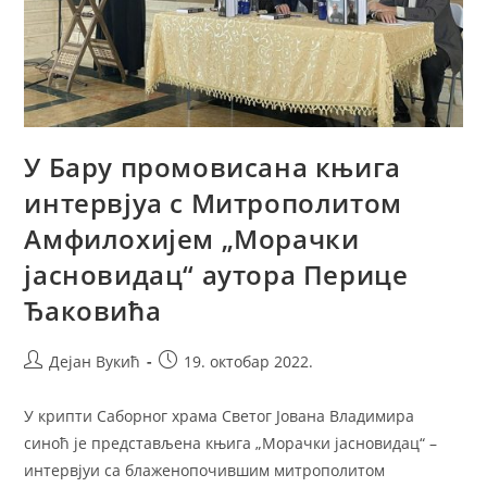
У Бару промовисана књига
интервјуа с Митрополитом
Амфилохијем „Морачки
јасновидац“ аутора Перице
Ђаковића
Post
Post
Дејан Вукић
19. октобар 2022.
author:
published:
У крипти Саборног храма Светог Јована Владимира
синоћ је представљена књига „Морачки јасновидац“ –
интервјуи са блаженопочившим митрополитом