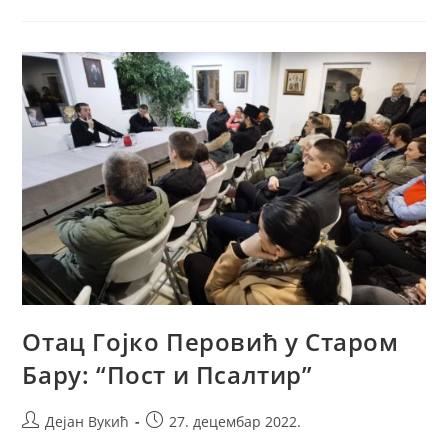
Асиси
Чуликат
Посјетио
Саборни
Храм
У
Бару
Отац Гојко Перовић у Старом
Бару: “Пост и Псалтир”
Post
Post
Дејан Вукић
27. децембар 2022.
author:
published: