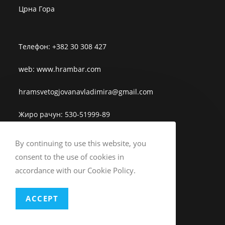
Црна Гора
Телефон: +382 30 308 427
web: www.hrambar.com
hramsvetogjovanavladimira@gmail.com
Жиро рачун: 530-51999-89
By continuing to use this website, you
consent to the use of cookies in
FACEBOOK
accordance with our Cookie Policy.
I
NSTAGRAM
ACCEPT
YOUTUBE