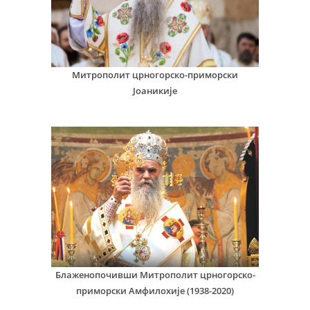
Митрополит црногорско-приморски
Јоаникије
Блаженопочивши Митрополит црногорско-
приморски Амфилохије (1938-2020)