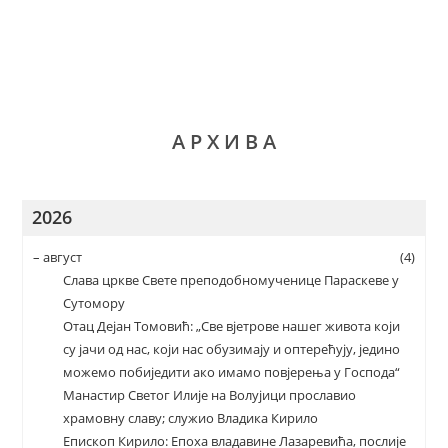
А Р Х И В А
2026
–
август
(4)
Слава цркве Свете преподобномученице Параскеве у
Сутомору
Отац Дејан Томовић: „Све вјетрове нашег живота који
су јачи од нас, који нас обузимају и оптерећују, једино
можемо побиједити ако имамо повјерења у Господа“
Манастир Светог Илије на Волујици прославио
храмовну славу; служио Владика Кирило
Епископ Кирило: Епоха владавине Лазаревића, послије