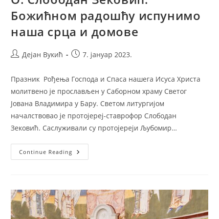
Божићном радошћу испунимо
наша срца и домове
Post
Post
Дејан Вукић
7. јануар 2023.
author:
published:
Празник Рођења Господа и Спаса нашега Исуса Христа
молитвено је прослављен у Саборном храму Светог
Јована Владимира у Бару. Светом литургијом
началствовао је протојереј-ставрофор Слободан
Зековић. Саслуживали су протојереји Љубомир…
О.
Continue Reading
Слободан
Зековић:
Божићном
Радошћу
Испунимо
Наша
Срца
И
Домове