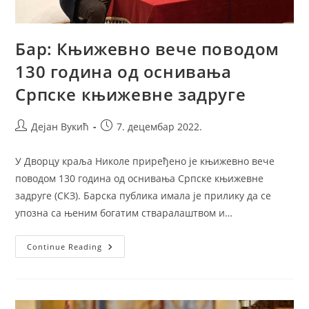
Бар: Књижевно вече поводом
130 година од оснивања
Српске књижевне задруге
Post
Post
Дејан Вукић
7. децембар 2022.
author:
published:
У Дворцу краља Николе приређено је књижевно вече
поводом 130 година од оснивања Српске књижевне
задруге (СКЗ). Барска публика имала је прилику да се
упозна са њеним богатим стваралаштвом и…
Бар:
Continue Reading
Књижевно
Вече
Поводом
130
Година
Од