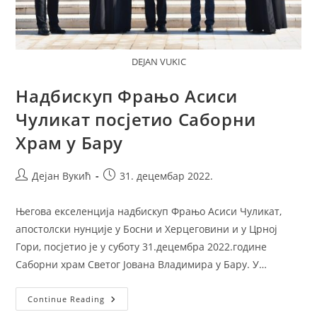
DEJAN VUKIC
Надбискуп Фрањо Асиси
Чуликат посјетио Саборни
Храм у Бару
Post
Post
Дејан Вукић
31. децембар 2022.
author:
published:
Његова екселенција надбискуп Фрањо Асиси Чуликат,
апостолски нунције у Босни и Херцеговини и у Црној
Гори, посјетио је у суботу 31.децембра 2022.године
Саборни храм Светог Јована Владимира у Бару. У…
Надбискуп
Continue Reading
Фрањо