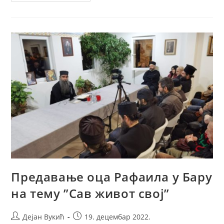
Јоаникије
На
Божићном
Пријему
У
Ординаријату
Барске
Надбискупије
Предавање оца Рафаила у Бару
на тему ”Сав живот свој”
Post
Post
Дејан Вукић
19. децембар 2022.