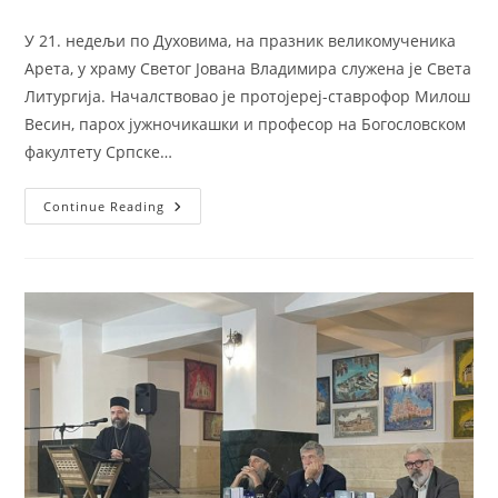
author:
published:
У 21. недељи по Духовима, на празник великомученика
Арета, у храму Светог Јована Владимира служена је Света
Литургија. Началствовао је протојереј-ставрофор Милош
Весин, парох јужночикашки и професор на Богословском
факултету Српске…
Прослављена
Continue Reading
21.
Недјеља
По
Духовима
У
Храму
Светог
Јована
Владимира
У
Бару