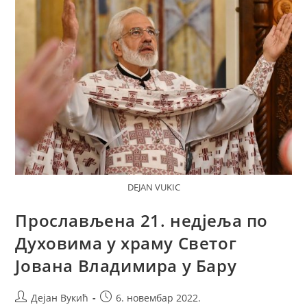
Оснивања
Српске
Књижевне
Задруге
DEJAN VUKIC
Прослављена 21. недјеља по
Духовима у храму Светог
Јована Владимира у Бару
Post
Post
Дејан Вукић
6. новембар 2022.