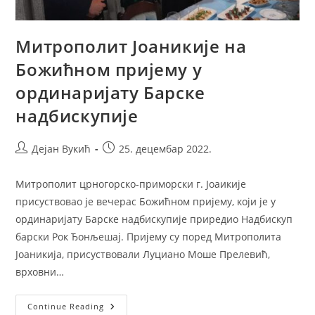
Митрополит Јоаникије на
Божићном пријему у
ординаријату Барске
надбискупије
Post
Post
Дејан Вукић
25. децембар 2022.
author:
published:
Митрополит црногорско-приморски г. Јоаикије
присуствовао је вечерас Божићном пријему, који је у
ординаријату Барске надбискупије приредио Надбискуп
барски Рок Ђонљешај. Пријему су поред Митрополита
Јоаникија, присуствовали Луциано Моше Прелевић,
врховни…
Митрополит
Continue Reading