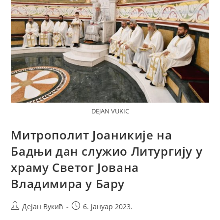
DEJAN VUKIC
Митрополит Јоаникије на
Бадњи дан служио Литургију у
храму Светог Јована
Владимира у Бару
Post
Post
Дејан Вукић
6. јануар 2023.
author:
published: