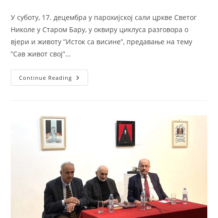
author:
published:
У суботу, 17. децембра у парохијској сали цркве Светог
Николе у Старом Бару, у оквиру циклуса разговора о
вјери и животу ”Исток са висине”, предавање на тему
”Сав живот свој”…
Предавање
Continue Reading
Оца
Рафаила
У
Бару
На
Тему
”Сав
Живот
Свој”