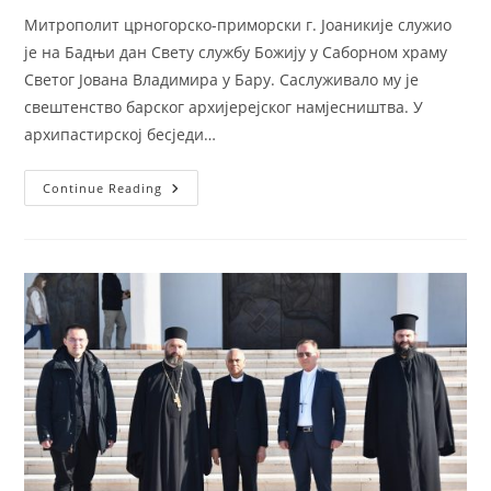
Митрополит црногорско-приморски г. Јоаникије служио
је на Бадњи дан Свету службу Божију у Саборном храму
Светог Јована Владимира у Бару. Саслуживало му је
свештенство барског архијерејског намјесништва. У
архипастирској бесједи…
Митрополит
Continue Reading
Јоаникије
На
Бадњи
Дан
Служио
Литургију
У
Храму
Светог
Јована
Владимира
У
Бару