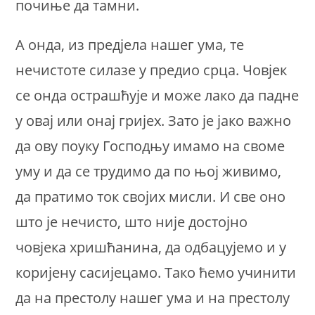
почиње да тамни.
А онда, из предјела нашег ума, те
нечистоте силазе у предио срца. Човјек
се онда острашћује и може лако да падне
у овај или онај гријех. Зато је јако важно
да ову поуку Господњу имамо на своме
уму и да се трудимо да по њој живимо,
да пратимо ток својих мисли. И све оно
што је нечисто, што није достојно
човјека хришћанина, да одбацујемо и у
коријену сасијецамо. Тако ћемо учинити
да на престолу нашег ума и на престолу