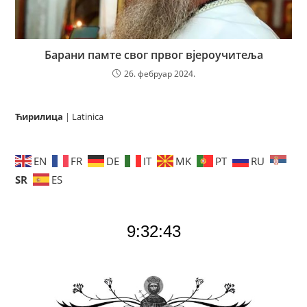
Барани памте свог првог вјероучитеља
26. фебруар 2024.
Ћирилица
|
Latinica
EN
FR
DE
IT
MK
PT
RU
SR
ES
9:32:44