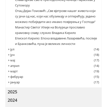
Сутомору
Отац Дејан Томовић: „Све вјетрове нашег живота који
су јачи од нас, који нас обузимају и оптерећују, једино
можемо побиједити ако имамо повјерења у Господа“
Манастир Светог Илије на Волујици прославио
храмовну славу; служио Владика Кирило
Епископ Кирило: Епоха владавине Лазаревића, послије
и Бранковића, пуна је великих личности
+
јул
(14)
+
јун
(18)
+
мај
(17)
+
април
(14)
+
март
(19)
+
фебруар
(15)
+
јануар
(17)
2025
2024