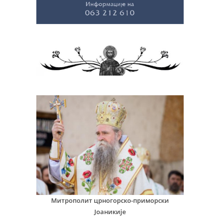
Митрополит црногорско-приморски
Јоаникије