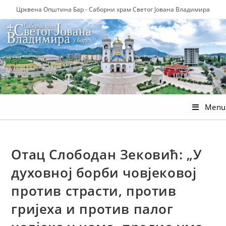
Skip
Црквена Општина Бар - Саборни храм Светог Јована Владимира
to
content
Menu
Отац Слободан Зековић: „У
духовној борби човјековој
против страсти, против
гријеха и против палог