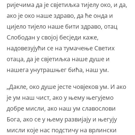
ријечима да је свјетиљка тијелу око, и да,
ако је око наше здраво, да ће онда и
цијело тијело наше бити здраво, отац
Слободан у својој бесједи каже,
надовезујући се на тумачење Светих
отаца, да је свјетиљка наше душе и
нашега унутрашњег бића, наш ум.
„Дакле, око душе јесте човјеков ум. И ако
је ум наш чист, ако у њему његујемо
добре мисли, ако наш ум славослови
Бога, ако се у њему развијају и његују
мисли које нас подстичу на врлински