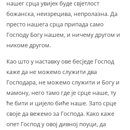
нашег срца увијек буде свјетлост
божанска, неизрецива, непролазна. Да
престо нашега срца припада само
Господу Богу нашем, и ничему другом и
никоме другом.
Као што у наставку ове бесједе Господ
каже да не можемо служити два
Господара, не можемо служити и Богу и
мамону, него тамо где је срце наше, ту
ће бити и цијело биће наше. Зато срце
своје да вежемо за Господа. Како каже
опет Господ у овој дивној поуци, да