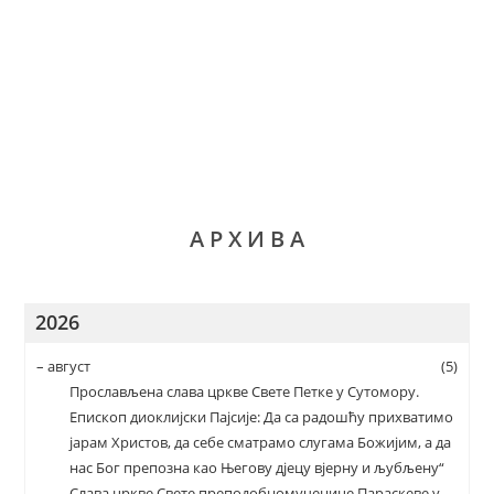
А Р Х И В А
2026
–
август
(5)
Прослављена слава цркве Свете Петке у Сутомору.
Епископ диоклијски Пајсије: Да са радошћу прихватимо
јарам Христов, да себе сматрамо слугама Божијим, а да
нас Бог препозна као Његову дјецу вјерну и љубљену“
Слава цркве Свете преподобномученице Параскеве у