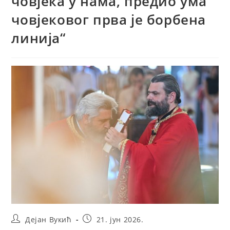
човјека у нама, предио ума
човјековог прва је борбена
линија“
Post
Post
Дејан Вукић
21. јун 2026.
author:
published: