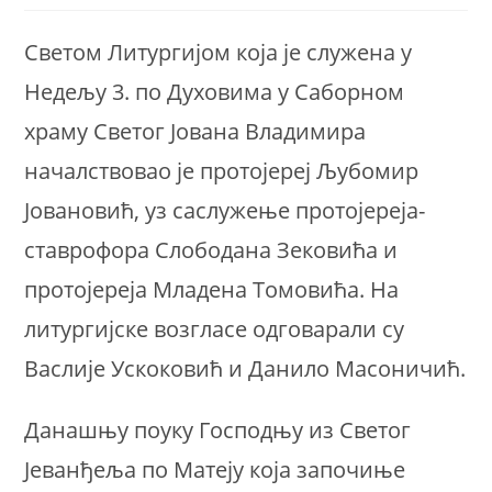
Светом Литургијом која је служена у
Недељу 3. по Духовима у Саборном
храму Светог Јована Владимира
началствовао је протојереј Љубомир
Јовановић, уз саслужење протојереја-
ставрофора Слободана Зековића и
протојереја Младена Томовића. На
литургијске возгласе одговарали су
Васлије Ускоковић и Данило Масоничић.
Данашњу поуку Господњу из Светог
Јеванђеља по Матеју која започиње