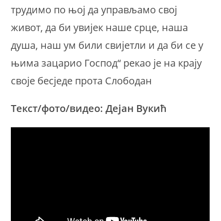
трудимо по њој да управљамо свој
живот, да би увијек наше срце, наша
душа, наш ум били свијетли и да би се у
њима зацарио Господ“ рекао је на крају
своје бесједе прота Слободан
Текст/фото/видео: Дејан Вукић