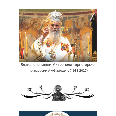
Блаженопочивши Митрополит црногорско-
приморски Амфилохије (1938-2020)