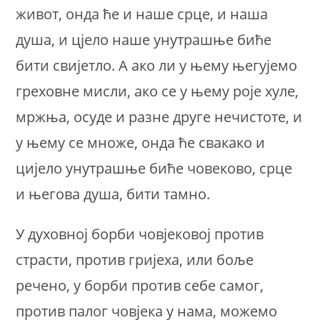
живот, онда ће и наше срце, и наша
душа, и цјело наше унутрашње биће
бити свијетло. А ако ли у њему његујемо
греховне мисли, ако се у њему роје хуле,
мржња, осуде и разне друге нечистоте, и
у њему се множе, онда ће свакако и
цијело унутрашње биће човеково, срце
и његова душа, бити тамно.
У духовној борби човјековој против
страсти, против гријеха, или боље
речено, у борби против себе самог,
против палог човјека у нама, можемо