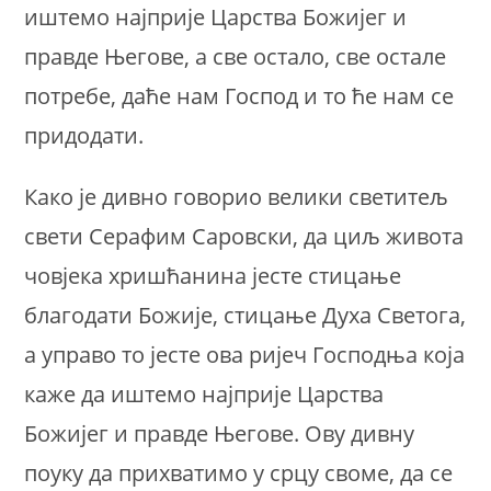
иштемо најприје Царства Божијег и
правде Његове, а све остало, све остале
потребе, даће нам Господ и то ће нам се
придодати.
Како је дивно говорио велики светитељ
свети Серафим Саровски, да циљ живота
човјека хришћанина јесте стицање
благодати Божије, стицање Духа Светога,
а управо то јесте ова ријеч Господња која
каже да иштемо најприје Царства
Божијег и правде Његове. Ову дивну
поуку да прихватимо у срцу своме, да се