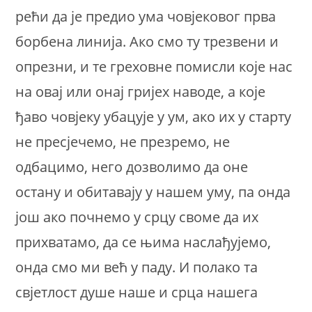
рећи да је предио ума човјековог прва
борбена линија. Ако смо ту трезвени и
опрезни, и те греховне помисли које нас
на овај или онај гријех наводе, а које
ђаво човјеку убацује у ум, ако их у старту
не пресјечемо, не презремо, не
одбацимо, него дозволимо да оне
остану и обитавају у нашем уму, па онда
још ако почнемо у срцу своме да их
прихватамо, да се њима наслађујемо,
онда смо ми већ у паду. И полако та
свјетлост душе наше и срца нашега