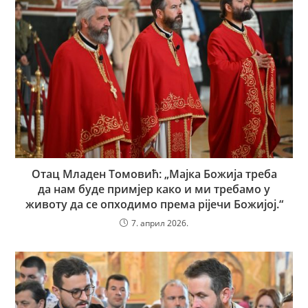
Отац Младен Томовић: „Мајка Божија треба
да нам буде примјер како и ми требамо у
животу да се опходимо према рijeчи Божијој.“
7. април 2026.