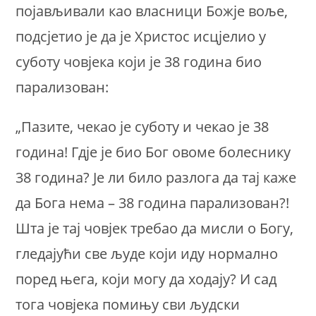
појављивали као власници Божје воље,
подсјетио је да је Христос исцјелио у
суботу човјека који је 38 година био
парализован:
„Пазите, чекао је суботу и чекао је 38
година! Гдје је био Бог овоме болеснику
38 година? Је ли било разлога да тај каже
да Бога нема – 38 година парализован?!
Шта је тај човјек требао да мисли о Богу,
гледајући све људе који иду нормално
поред њега, који могу да ходају? И сад
тога човјека помињу сви људски