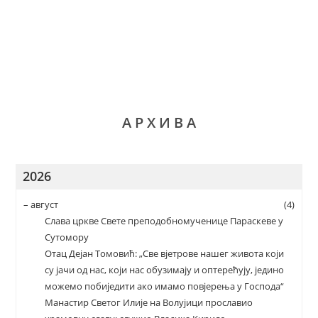
А Р Х И В А
2026
–
август
(4)
Слава цркве Свете преподобномученице Параскеве у
Сутомору
Отац Дејан Томовић: „Све вјетрове нашег живота који
су јачи од нас, који нас обузимају и оптерећују, једино
можемо побиједити ако имамо повјерења у Господа“
Манастир Светог Илије на Волујици прославио