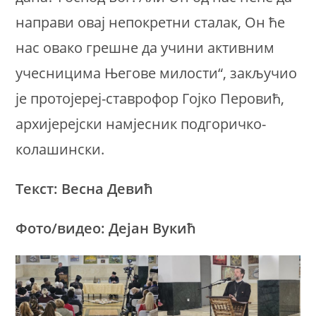
направи овај непокретни сталак, Он ће
нас овако грешне да учини активним
учесницима Његове милости“, закључио
је протојереј-ставрофор Гојко Перовић,
архијерејски намјесник подгоричко-
колашински.
Текст: Весна Девић
Фото/видео: Дејан Вукић