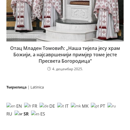
Отац Младен Томовић: „Наша тијела јесу храм
Божији, а најсавршенији примјер томе јесте
Пресвета Богородица“
4. децембар 2025.
Ћирилица
|
Latinica
EN
FR
DE
IT
MK
PT
SR
RU
ES