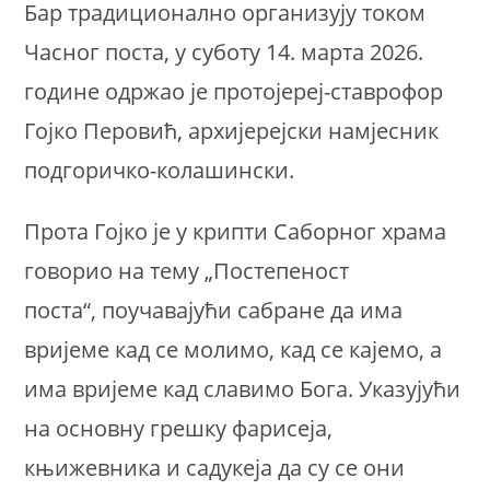
Бар традиционално организују током
Часног поста, у суботу 14. марта 2026.
године одржао је протојереј-ставрофор
Гојко Перовић, архијерејски намјесник
подгоричко-колашински.
Прота Гојко је у крипти Саборног храма
говорио на тему „Постепеност
поста“, поучавајући сабране да има
вријеме кад се молимо, кад се кајемо, а
има вријеме кад славимо Бога. Указујући
на основну грешку фарисеја,
књижевника и садукеја да су се они