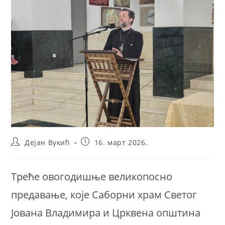
Post
Post
Дејан Вукић
16. март 2026.
author:
published:
Треће овогодишње великопосно
предавање, које Саборни храм Светог
Јована Владимира и Црквена општина