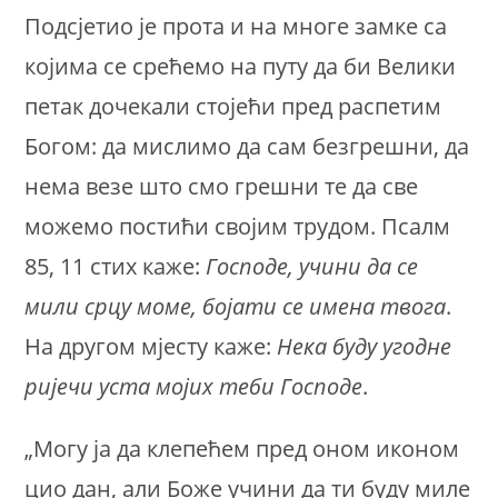
Подсјетио је прота и на многе замке са
којима се срећемо на путу да би Велики
петак дочекали стојећи пред распетим
Богом: да мислимо да сам безгрешни, да
нема везе што смо грешни те да све
можемо постићи својим трудом. Псалм
85, 11 стих каже:
Господе, учини да се
мили срцу моме, бојати се имена твога
.
На другом мјесту каже:
Нека буду угодне
ријечи уста мојих теби Господе
.
„Могу ја да клепећем пред оном иконом
цио дан, али Боже учини да ти буду миле