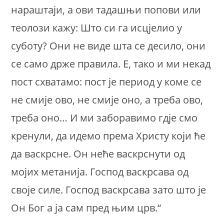
нараштаји, а ови тадашњи попови или
теолози кажу: Што си га исцјелио у
суботу? Они не виде шта се десило, они
се само држе правила. Е, тако и ми некад
пост схватамо: пост је период у коме се
не смије ово, не смије оно, а треба ово,
треба оно… И ми заборавимо гдје смо
кренули, да идемо према Христу који ће
да васкрсне. Он неће васкрснути од
мојих метанија. Господ васкрсава од
своје силе. Господ васкрсава зато што је
Он Бог а ја сам пред њим црв.“