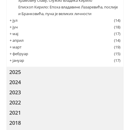
храмовну славу; служио Владика Кирило
Епископ Кирило: Епоха владавине Лазаревића, послије
и Бранковића, пуна је великих личности
+
јул
(14)
+
јун
(18)
+
мај
(17)
+
април
(14)
+
март
(19)
+
фебруар
(15)
+
јануар
(17)
2025
2024
2023
2022
2021
2018