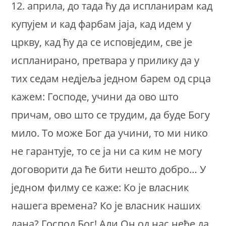
12. априла, до тада ћу да испланирам кад
купујем и кад фарбам јаја, кад идем у
цркву, кад ћу да се исповједим, све је
испланирано, претвара у прилику да у
тих седам недјеља једном барем од срца
кажем: Господе, учини да ово што
причам, ово што се трудим, да буде Богу
мило. То може Бог да учини, то ми нико
не гарантује, то се ја ни са ким не могу
договорити да ће бити нешто добро… У
једном филму се каже: Ко је власник
нашега времена? Ко је власник наших
дана? Господ Бог! Али Он од нас неће да