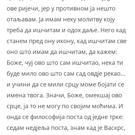
ове ријечи, јер у противном ја нешто
отаљавам. Ја имам неку молитву коју
треба да ишчитам и одох даље. Него кад
станем пред ону икону, кад ишчитам све
оно што имам да ишчитам, да кажем:
Боже, чуј ово што сам ишчитао, нека ти
буде мило ово што сам сад овдје рекао…
и учини да се мили срцу моме бојати се
имена твога. Значи, Боже, омекшај ово
срце, ја то не могу по својим моћима. И
онда се философија поста од једне трке:
седам недјеља поста, знам кад је Васкрс,