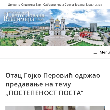
Skip
Црквена Општина Бар - Саборни храм Светог Јована Владимира
to
content
Menu
Отац Гојко Перовић одржао
предавање на тему
„ПОСТЕПЕНОСТ ПОСТА“