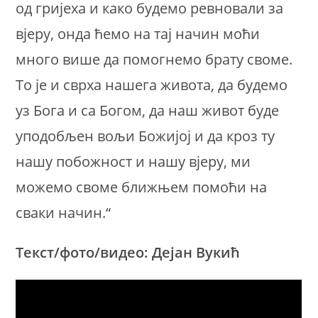
од гријеха и како будемо ревновали за
вјеру, онда ћемо на тај начин моћи
много више да помогнемо брату своме.
То је и сврха нашега живота, да будемо
уз Бога и са Богом, да наш живот буде
уподобљен вољи Божијој и да кроз ту
нашу побожност и нашу вјеру, ми
можемо своме ближњем помоћи на
сваки начин.“
Текст/фото/видео: Дејан Вукић