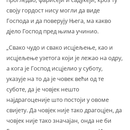
своју гордост нису могли да виде
Господа и да поверују Њега, ма какво
дјело Господ пред њима учинио.
„Свако чудо и свако исцјељење, као и
исцјељење узетога који је лежао на одру,
а кога је Господ исцјелио у суботу,
указује на то да је човек већи од те
суботе, да је човјек нешто
најдрагоценије што постоји у овоме
свијету. Да човјек није тако драгоцјен, да
човјек није тако значајан, онда не би