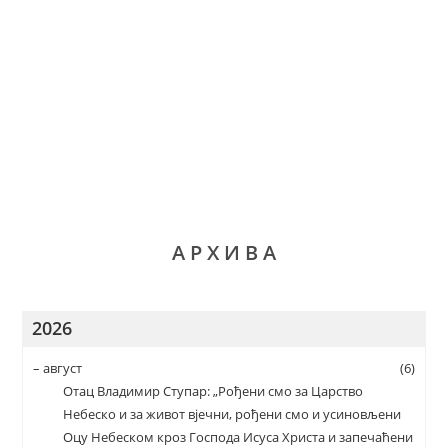
А Р Х И В А
2026
–
август
(6)
Отац Владимир Ступар: „Рођени смо за Царство
Небеско и за живот вјечни, рођени смо и усиновљени
Оцу Небеском кроз Господа Исуса Христа и запечаћени