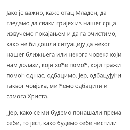
Јако је важно, каже отац Младен, да
гледамо да сваки гријех из нашег срца
извучемо покајањем и да га очистимо,
како не би дошли ситуацију да неког
нашег ближњега или некога човека који
нам долази, који хоће помоћ, који тражи
помоћ од нас, одбацимо. Јер, одбацујући
таквог човјека, ми ћемо одбацити и
самога Христа.
„Јер, како се ми будемо понашали према
себи, то јест, како будемо себе чистили