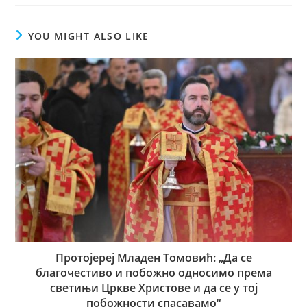
new
new
new
window
window
window
YOU MIGHT ALSO LIKE
Протојереј Младен Томовић: „Да се
благочестиво и побожно односимо према
светињи Цркве Христове и да се у тој
побожности спасавамо“