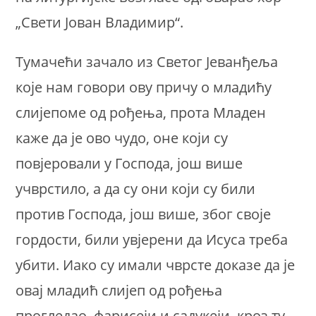
„Свети Јован Владимир“.
Тумачећи зачало из Светог Јеванђеља
које нам говори ову причу о младићу
слијепоме од рођења, прота Младен
каже да је ово чудо, оне који су
повјеровали у Господа, још више
учврстило, а да су они који су били
против Господа, још више, због своје
гордости, били увјерени да Исуса треба
убити. Иако су имали чврсте доказе да је
овај младић слијеп од рођења
прогледао, фарисеји и садукеји, кроз ту