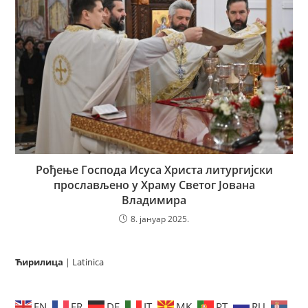
Рођење Господа Исуса Христа литургијски
прослављено у Храму Светог Јована
Владимира
8. јануар 2025.
Ћирилица
|
Latinica
EN
FR
DE
IT
MK
PT
RU