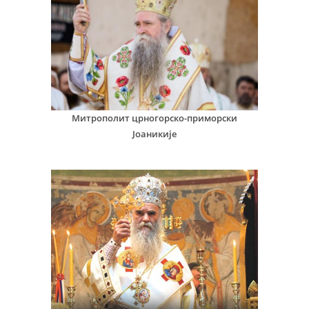
Митрополит црногорско-приморски
Јоаникије