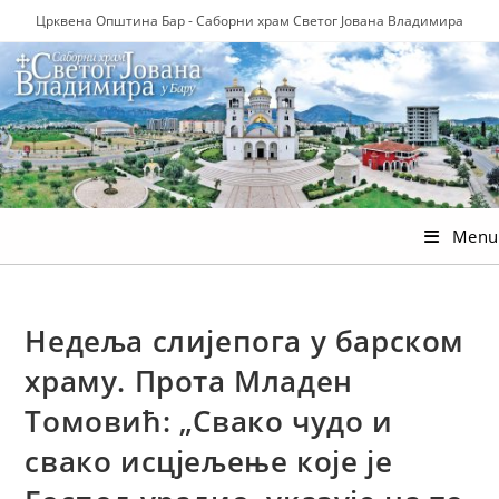
Skip
Црквена Општина Бар - Саборни храм Светог Јована Владимира
to
content
Menu
Недеља слијепога у барском
храму. Прота Младен
Томовић: „Свако чудо и
свако исцјељење које је