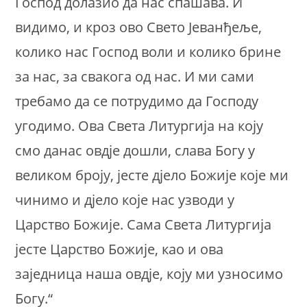
Господ долазио да нас спашава. И
видимо, и кроз ово Свето Јеванђеље,
колико нас Господ воли и колико брине
за нас, за свакога од нас. И ми сами
требамо да се потрудимо да Господу
угодимо. Ова Света Литургија на коју
смо данас овдје дошли, слава Богу у
великом броју, јесте дјело Божије које ми
чинимо и дјело које нас узводи у
Царство Божије. Сама Света Литургија
јесте Царство Божије, као и ова
заједница наша овдје, коју ми узносимо
Богу.“