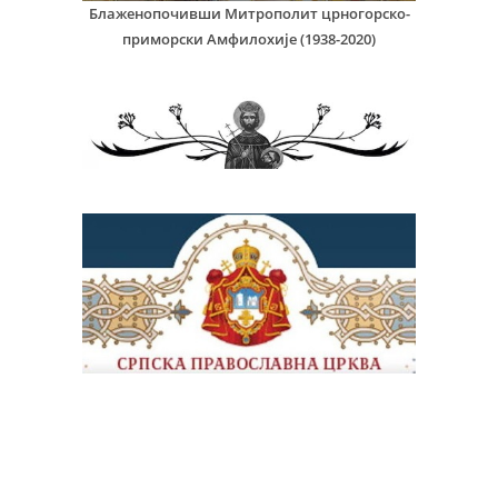
Блаженопочивши Митрополит црногорско-
приморски Амфилохије (1938-2020)