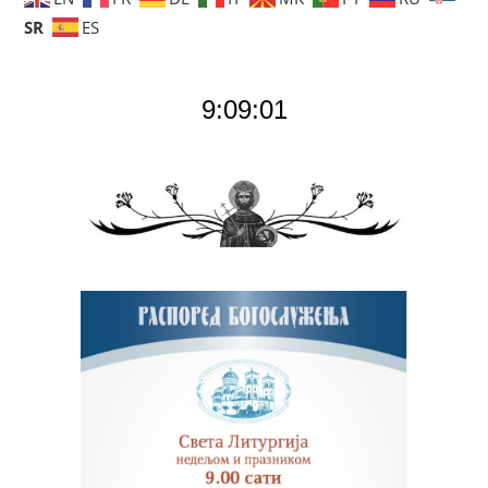
SR
ES
9:09:02