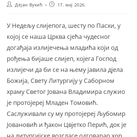
Post
Post
Дејан Вукић
17. мај 2026.
author:
published:
У Недељу слијепога, шесту по Пасхи, у
којој се наша Црква сјећа чудесног
догађаја излијечења младића који од
рођења бијаше слијеп, којега Господ
излијечи да би се на њему јавила дјела
Божија, Свету Литургију у Саборном
храму Светог Јована Владимира служио
је протојереј Младен Томовић.
Саслуживали су му протојереј Љубомир
Јовановић и ђакон Цвјетко Перић, док је
на литургијске возгласе одговарао хор