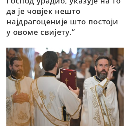
Господ урадио, указује на то
да је човјек нешто
најдрагоценије што постоји
у овоме свијету.“