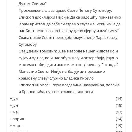
Духом Светим“
Прослављена слава цркве Свете Петке у Сутомору.
Епископ диоклијски Пајсије: Да са радошћу прихватимо
јарам Христов, да себе сматрамо слугама Божијим, а да
нас Бог препозна као Његову дјецу вјерну и љубљену“
Слава цркве Свете преподобномученице Параскеве у
Сутомору
Отац Дејан Томовић: „Све вјетрове нашег живота који
су јачи од нас, који нас обузимају и оптерећују, једино
можемо побиједити ако имамо повјерења у Господа“
Манастир Светог Илије на Волујици прославио
храмовну славу; служио Владика Кирило
Епископ Кирило: Епоха владавине Лазаревића, послије
и Бранковића, пуна је великих личности
+
јул
(14)
+
јун
(18)
+
мај
(17)
+
април
(14)
+
март
(19)