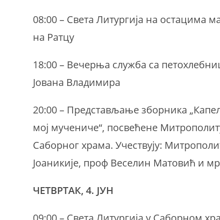
08:00 – Света Литургија на остацима 
на Ратцу
18:00 – Вечерња служба са петохлебн
Јована Владимира
20:00 – Представљање зборника „Капел
мој мучениче“, посвећене Митрополит
Саборног храма. Учествују: Митропол
Јоаникије, проф Веселин Матовић и мр
ЧЕТВРТАК, 4. ЈУН
09:00 – Света Литургија у Саборном хр