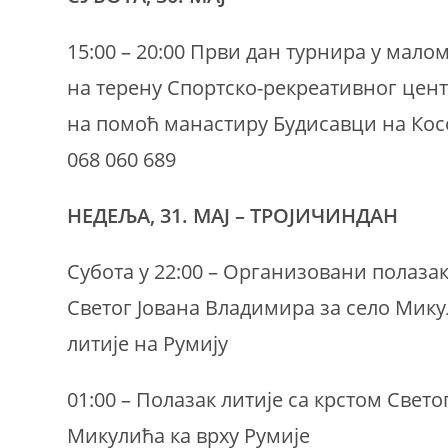
15:00 – 20:00 Први дан турнира у малом
на терену Спортско-рекреативног цент
на помоћ манастиру Будисавци на Кос
068 060 689
НЕДЕЉА, 31. МАЈ – ТРОЈИЧИНДАН
Субота у 22:00 – Организовани полаза
Светог Јована Владимира за село Мик
литије на Румију
01:00 – Полазак литије са крстом Свет
Микулића ка врху Румије