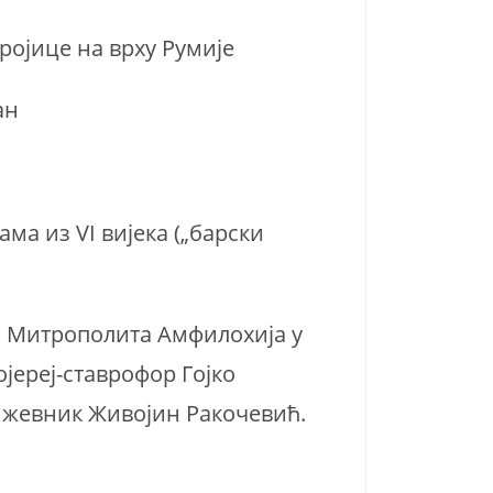
Тројице на врху Румије
ан
ама из VI вијека („барски
а Митрополита Амфилохија у
ојереј-ставрофор Гојко
ижевник Живојин Ракочевић.