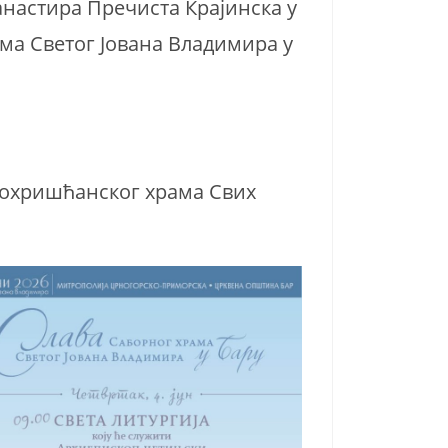
анастира Пречиста Крајинска у
ма Светог Јована Владимира у
анохришћанског храма Свих