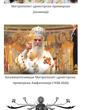
Митрополит црногорско-приморски
Јоаникије
Блаженопочивши Митрополит црногорско-
приморски Амфилохије (1938-2020)