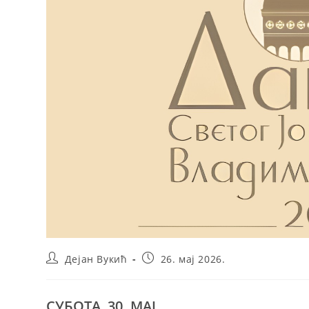
Post
Post
Дејан Вукић
26. мај 2026.
author:
published:
СУБОТА, 30. МАЈ