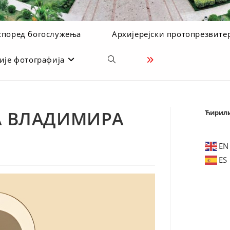
според богослужења
Архијерејски протопрезвите
ије фотографија
Toggle
website
search
А ВЛАДИМИРА
Ћирил
EN
ES