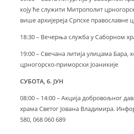
коју ће служити Митрополит црногорс
више архијереја Српске православне 
18:30 – Вечерња служба у Саборном х
19:00 – Свечана литија улицама Бара, 
црногорско-приморски Јоаникије
СУБОТА, 6. ЈУН
08:00 – 14:00 – Акција добровољног да
храма Светог Јована Владимира. Информ
580, 068 060 689