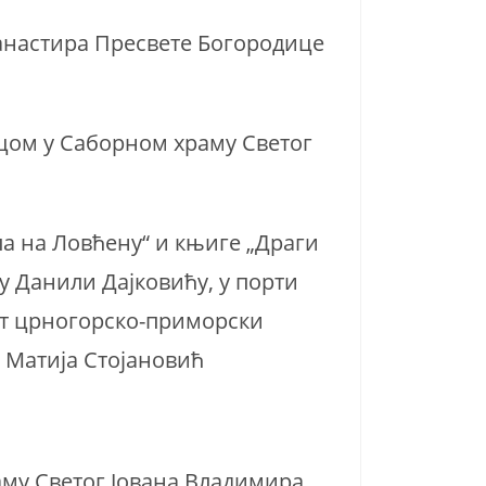
манастира Пресвете Богородице
ицом у Саборном храму Светог
а на Ловћену“ и књиге „Драги
у Данили Дајковићу, у порти
ит црногорско-приморски
 Матија Стојановић
аму Светог Јована Владимира,