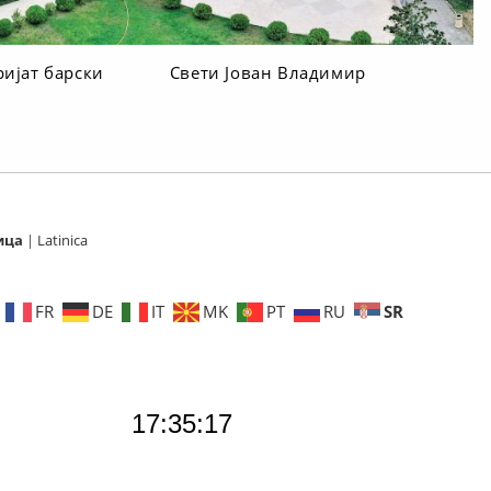
ријат барски
Свети Јован Владимир
ица
|
Latinica
SR
FR
DE
IT
MK
PT
RU
17:35:18