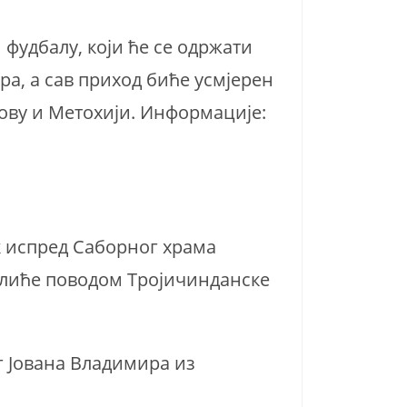
 фудбалу, који ће се одржати
ра, а сав приход биће усмјерен
ову и Метохији. Информације:
к испред Саборног храма
улиће поводом Тројичинданске
ог Јована Владимира из