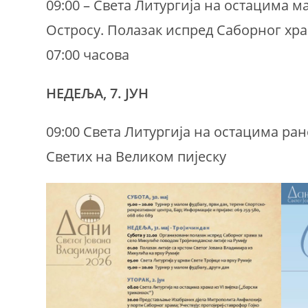
09:00 – Света Литургија на остацима м
Остросу. Полазак испред Саборног хра
07:00 часова
НЕДЕЉА, 7. ЈУН
09:00 Света Литургија на остацима р
Светих на Великом пијеску