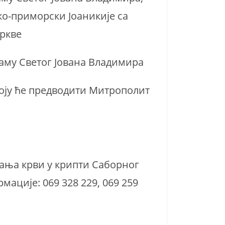
ко-приморски Јоаникије са
цркве
раму Светог Јована Владимира
коју ће предводити Митрополит
вања крви у крипти Саборног
ације: 069 328 229, 069 259