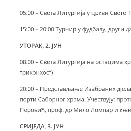
05:00 – Света Литургија у цркви Свете 
15:00 – 20:00 Турнир у фудбалу, други д
УТОРАК, 2. ЈУН
08:00 – Света Литургија на остацима хр
триконхос“)
20:00 – Представљање Изабраних дјел
порти Саборног храма. Учествују: прот
Перовић, проф. др Мило Ломпар и књ
СРИЈЕДА, 3. ЈУН