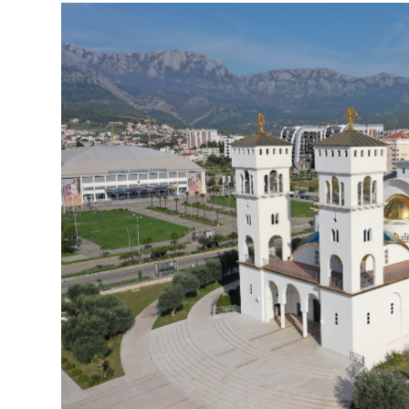
–
Обијен,
Опљачкан
И
Оскрнављен
Саборни
Храм
Светог
Јована
Владимира