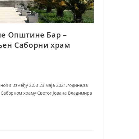
не Општине Бар –
љен Саборни храм
 ноћи између 22.и 23.маја 2021.године,за
 Саборном храму Светог Јована Владимира