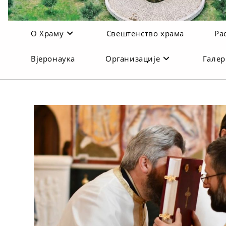
О Храму
Свештенство храма
Ра
Вјеронаука
Организације
Галер