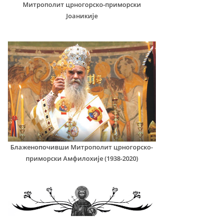
Митрополит црногорско-приморски
Јоаникије
Блаженопочивши Митрополит црногорско-
приморски Амфилохије (1938-2020)