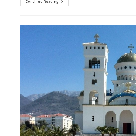
Празник
Continue Reading
Светих
Кирила
И
Методија
У
Саборном
Храму
У
Бару