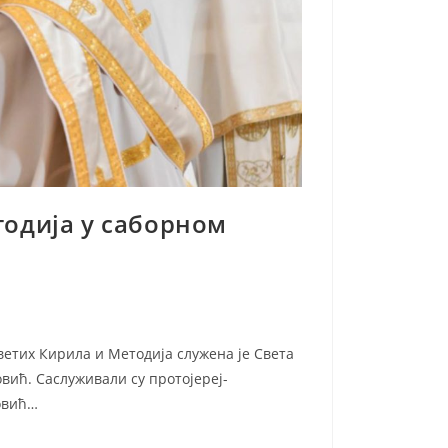
тодија у саборном
ветих Кирила и Методија служена је Света
овић. Саслуживали су протојереј-
овић…