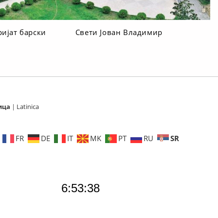
ријат барски
Свети Јован Владимир
ица
|
Latinica
SR
FR
DE
IT
MK
PT
RU
6:53:40