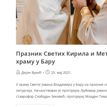
Празник Светих Кирила и Ме
храму у Бару
Post
Post
Дејан Вукић
25. мај 2021.
author:
published:
У храму Светог Јована Владимира у Бару на празник с
литургија. Началствовао је протојереј Љубомир Јован
ставрофор Слободан Зековић, протојереј Младен Том