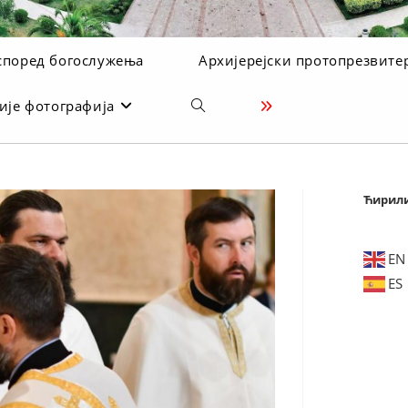
според богослужења
Архијерејски протопрезвите
ије фотографија
Toggle
website
search
Ћирил
EN
ES