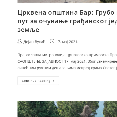
Црквена општина Бар: Грубо 
пут за очување грађанског је
земље
Post
Post
Дејан Вукић
17. мај 2021.
author:
published:
Православна митрополија црногорско-приморска Пра
САОПШТЕЊЕ ЗА ЈАВНОСТ 17. мај 2021. Због узнемирења
синоћним ружним дешавањима испред храма Светог 
Црквена
Continue Reading
Општина
Бар:
Грубо
Вријеђање
Није
Добар
Пут
За
Очување