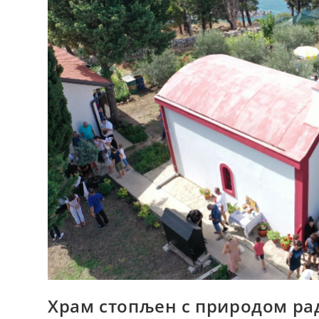
Грађанског
Јединства
И
Напретка
Земље
Храм стопљен с природом ра