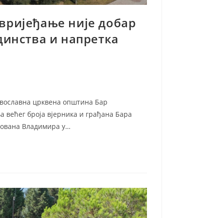
вријеђање није добар
динства и напретка
вославна црквена општина Бар
 већег броја вјерника и грађана Бара
Јована Владимира у…