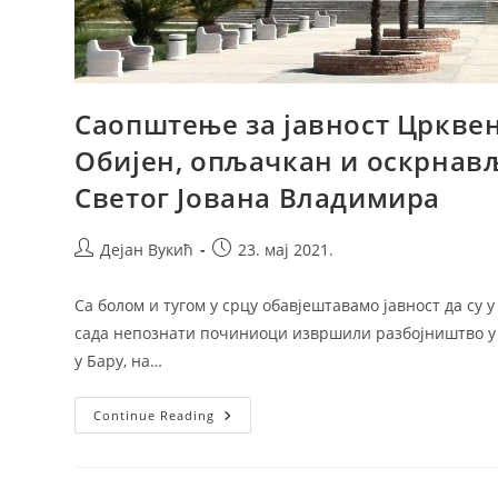
Саопштење за јавност Цркве
Обијен, опљачкан и оскрнав
Светог Јована Владимира
Post
Post
Дејан Вукић
23. мај 2021.
author:
published:
Са болом и тугом у срцу обавјештавамо јавност да су у
сада непознати починиоци извршили разбојништво у
у Бару, на…
Саопштење
Continue Reading
За
Јавност
Црквене
Општине
Бар